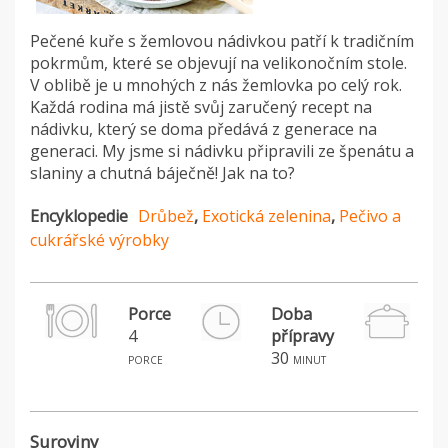
Pečené kuře s žemlovou nádivkou patří k tradičním
pokrmům, které se objevují na velikonočním stole.
V oblibě je u mnohých z nás žemlovka po celý rok.
Každá rodina má jistě svůj zaručený recept na
nádivku, který se doma předává z generace na
generaci. My jsme si nádivku připravili ze špenátu a
slaniny a chutná báječně! Jak na to?
Encyklopedie
Drůbež
,
Exotická zelenina
,
Pečivo a
cukrářské výrobky
Porce
Doba
4
přípravy
H
30
porce
minut
Suroviny