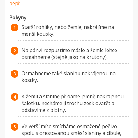
pepř
Pokyny
Starší rohlíky, nebo žemle, nakrájíme na
menší kousky.
Na pánvi rozpustíme máslo a žemle lehce
osmahneme (stejně jako na krutony).
Osmahneme také slaninu nakrájenou na
kostky.
K žemli a slanině přidáme jemně nakrájenou
šalotku, necháme ji trochu zesklovatět a
odstavíme z plotny.
Ve větší míse smícháme osmažené pečivo
spolu s orestovanou směsí slaniny a cibule,