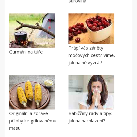
surovina
Trápí vás záněty
Gurmáni na túře
močových cest? Víme,
jak na ně vyzrát!
Originální a zdravé
Babiččiny rady a tipy:
přílohy ke grilovanému
jak na nachlazení?
masu