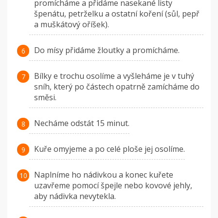
promícháme a přidáme nasekané listy
špenátu, petrželku a ostatní koření (sůl, pepř
a muškátový oříšek).
Do mísy přidáme žloutky a promícháme.
Bílky e trochu osolíme a vyšleháme je v tuhý
sníh, který po částech opatrně zamícháme do
směsi.
Necháme odstát 15 minut.
Kuře omyjeme a po celé ploše jej osolíme.
Naplníme ho nádivkou a konec kuřete
uzavřeme pomocí špejle nebo kovové jehly,
aby nádivka nevytekla.