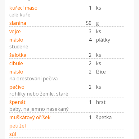
kuřecí maso
1
ks
celé kuře
slanina
50
g
vejce
3
ks
máslo
4
plátky
studené
šalotka
2
ks
cibule
2
ks
máslo
2
lžíce
na orestování pečiva
pečivo
2
ks
rohlíky nebo žemle, staré
špenát
1
hrst
baby, na jemno nasekaný
muškátový oříšek
1
špetka
petržel
sůl