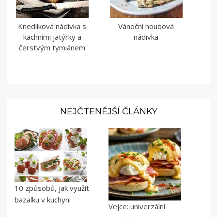
Knedlíková nádivka s
Vánoční houbová
kachními jatýrky a
nádivka
čerstvým tymiánem
NEJČTENĚJŠÍ ČLÁNKY
10 způsobů, jak využít
bazalku v kuchyni
Vejce: univerzální