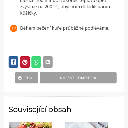
dalších 100 minut. Nakonec teplotu opět
zvýšíme na 200 °C, abychom doladili barvu
kůžičky.
Během pečení kuře průběžně podléváme.
TISK
NAPSAT KOMENTÁŘ
Související obsah