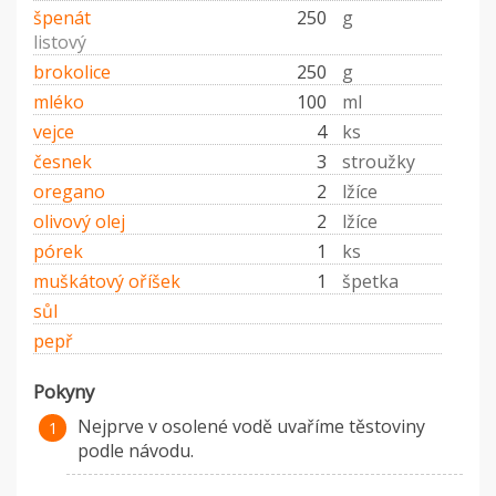
špenát
250
g
listový
brokolice
250
g
mléko
100
ml
vejce
4
ks
česnek
3
stroužky
oregano
2
lžíce
olivový olej
2
lžíce
pórek
1
ks
muškátový oříšek
1
špetka
sůl
pepř
Pokyny
Nejprve v osolené vodě uvaříme těstoviny
podle návodu.