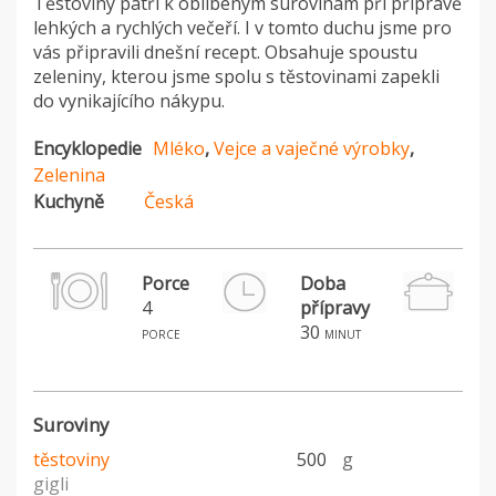
Těstoviny patří k oblíbeným surovinám při přípravě
lehkých a rychlých večeří. I v tomto duchu jsme pro
vás připravili dnešní recept. Obsahuje spoustu
zeleniny, kterou jsme spolu s těstovinami zapekli
do vynikajícího nákypu.
Encyklopedie
Mléko
,
Vejce a vaječné výrobky
,
Zelenina
Kuchyně
Česká
Porce
Doba
4
přípravy
H
30
porce
minut
Suroviny
těstoviny
500
g
gigli