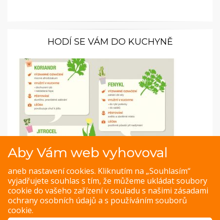
HODÍ SE VÁM DO KUCHYNĚ
Aby Vám web vyhovoval
Infografiky: Méně používané bylinky v kuchyni
aneb nastavení cookies. Kliknutím na „Souhlasím“
vyjadřujete souhlas s tím, že můžeme ukládat soubory
Bylinky jsou skvělé nejen na ochucení pokrmů, ale využijete
cookie do vašeho zařízení v souladu s našimi
zásadami
jej i při léčbě nemocí.
ochrany osobních údajů
a s
používáním souborů
cookie
.
ZOBRAZIT