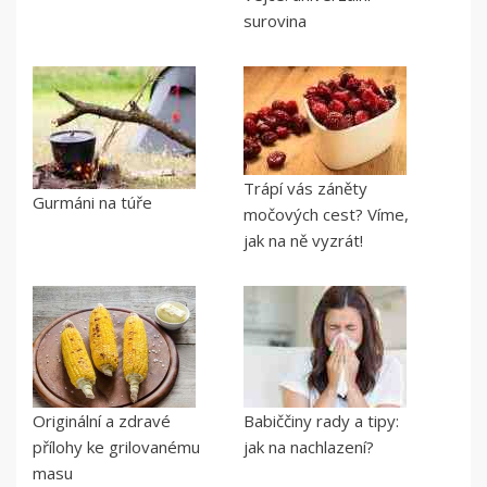
surovina
Trápí vás záněty
Gurmáni na túře
močových cest? Víme,
jak na ně vyzrát!
Originální a zdravé
Babiččiny rady a tipy:
přílohy ke grilovanému
jak na nachlazení?
masu