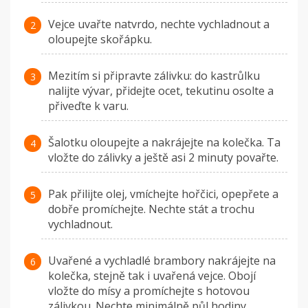
Vejce uvařte natvrdo, nechte vychladnout a
oloupejte skořápku.
Mezitím si připravte zálivku: do kastrůlku
nalijte vývar, přidejte ocet, tekutinu osolte a
přiveďte k varu.
Šalotku oloupejte a nakrájejte na kolečka. Ta
vložte do zálivky a ještě asi 2 minuty povařte.
Pak přilijte olej, vmíchejte hořčici, opepřete a
dobře promíchejte. Nechte stát a trochu
vychladnout.
Uvařené a vychladlé brambory nakrájejte na
kolečka, stejně tak i uvařená vejce. Obojí
vložte do mísy a promíchejte s hotovou
zálivkou. Nechte minimálně půl hodiny