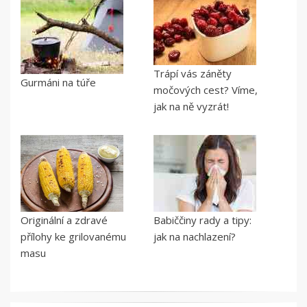
Trápí vás záněty
Gurmáni na túře
močových cest? Víme,
jak na ně vyzrát!
Originální a zdravé
Babiččiny rady a tipy:
přílohy ke grilovanému
jak na nachlazení?
masu