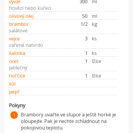
vývar
300
ml
hovězí nebo kuřecí
olivový olej
50
ml
brambor
1/2
kg
salátové
vejce
3
ks
vařené natvrdo
šalotka
1
ks
ocet
1
lžíce
jablečný
hořčice
1
lžíce
sůl
pepř
Pokyny
Brambory uvařte ve slupce a ještě horké je
oloupejte. Pak je nechte zchladnout na
pokojovou teplotu.