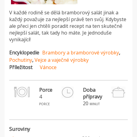
V každé rodině se dělá bramborový salát jinak a
každý považuje za nejlepší právě ten svůj. Kdybyste
ale přeci jen chtěli poradit recept na ten skutečně
nejlepší salát, tak tady ho máte. Je jednoduše
vynikající!
Encyklopedie
Brambory a bramborové výrobky
,
Pochutiny
,
Vejce a vaječné výrobky
Příležitost
Vánoce
Porce
Doba
4
přípravy
P
20
S
porce
minut
Suroviny