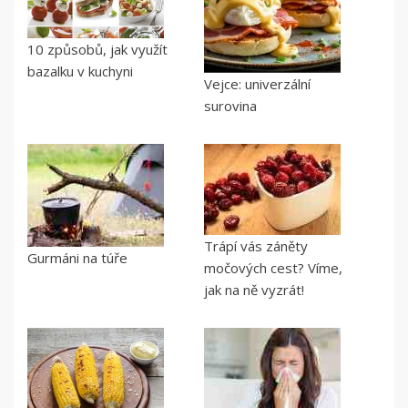
10 způsobů, jak využít
bazalku v kuchyni
Vejce: univerzální
surovina
Trápí vás záněty
Gurmáni na túře
močových cest? Víme,
jak na ně vyzrát!