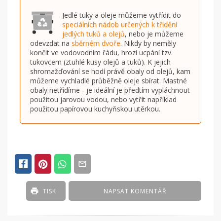
Jedlé tuky a oleje můžeme vytřídit do
speciálních nádob určených k třídění
jedlých tuků a olejů
, nebo je můžeme
odevzdat na
sběrném dvoře
. Nikdy by neměly
končit ve vodovodním řádu, hrozí ucpání tzv.
tukovcem (ztuhlé kusy olejů a tuků). K jejich
shromažďování se hodí právě obaly od olejů, kam
můžeme vychladlé průběžně oleje sbírat. Mastné
obaly netřídíme - je ideální je předtím vypláchnout
použitou jarovou vodou, nebo vytřít například
použitou papírovou kuchyňskou utěrkou.
TISK
NAPSAT KOMENTÁŘ