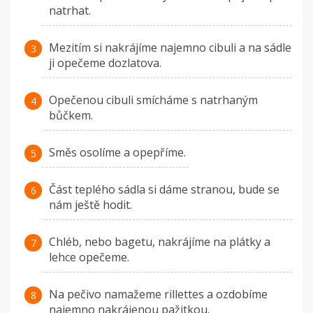
natrhat.
Mezitím si nakrájíme najemno cibuli a na sádle
ji opečeme dozlatova.
Opečenou cibuli smícháme s natrhaným
bůčkem.
Směs osolíme a opepříme.
Část teplého sádla si dáme stranou, bude se
nám ještě hodit.
Chléb, nebo bagetu, nakrájíme na plátky a
lehce opečeme.
Na pečivo namažeme rillettes a ozdobíme
najemno nakrájenou pažitkou.