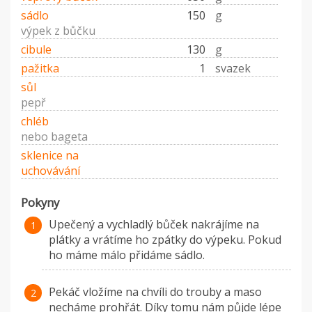
sádlo
150
g
výpek z bůčku
cibule
130
g
pažitka
1
svazek
sůl
pepř
chléb
nebo bageta
sklenice na
uchovávání
Pokyny
Upečený a vychladlý bůček nakrájíme na
plátky a vrátíme ho zpátky do výpeku. Pokud
ho máme málo přidáme sádlo.
Pekáč vložíme na chvíli do trouby a maso
necháme prohřát. Díky tomu nám půjde lépe