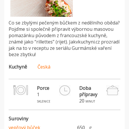
Co se zbylými pečeným bůčkem z nedělního oběda?
Pojďme si společně připravit výbornou masovou
pomazánku původem z francouzské kuchyně,
známé jako “rillettes” (rijet). Jakvkuchyni.cz prozradí
jak na to v receptu ze seriálu Gurmánské vaření
beze zbytku!
Kuchyně
Česká
Porce
Doba
1
přípravy
20
sklenice
minut
Suroviny
vepřový bůček
650
g