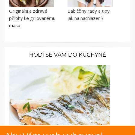
Originální a zdravé
Babiččiny rady a tipy:
přílohy ke grilovanému
jak na nachlazení?
masu
HODÍ SE VÁM DO KUCHYNĚ
Fotopostup: Grilovaný filet ze pstruha s