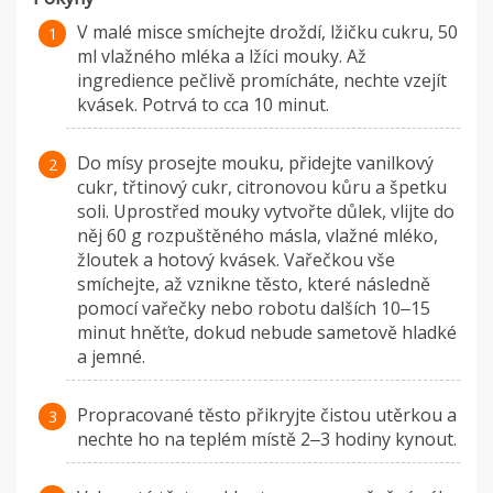
V malé misce smíchejte droždí, lžičku cukru, 50
ml vlažného mléka a lžíci mouky. Až
ingredience pečlivě promícháte, nechte vzejít
kvásek. Potrvá to cca 10 minut.
Do mísy prosejte mouku, přidejte vanilkový
cukr, třtinový cukr, citronovou kůru a špetku
soli. Uprostřed mouky vytvořte důlek, vlijte do
něj 60 g rozpuštěného másla, vlažné mléko,
žloutek a hotový kvásek. Vařečkou vše
smíchejte, až vznikne těsto, které následně
pomocí vařečky nebo robotu dalších 10‒15
minut hněťte, dokud nebude sametově hladké
a jemné.
Propracované těsto přikryjte čistou utěrkou a
nechte ho na teplém místě 2‒3 hodiny kynout.