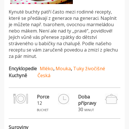
Kynuté buchty patří často mezi rodinné recepty,
které se předávají z generace na generaci. Naplnit
je můžete např. tvarohem, ovocnou marmeládou
nebo mákem. Není ale nad ty „pravé“, povidlové!
Jejich vůně vás přenese zpátky do dětství
stráveného u babičky na chalupě. Podle našeho
receptu se vám zaručeně povedou a zmizí z plechu
za pár minut.
Encyklopedie
Mléko
,
Mouka
,
Tuky živočišné
Kuchyně
Česká
Porce
Doba
12
přípravy
30
buchet
minut
Suroviny