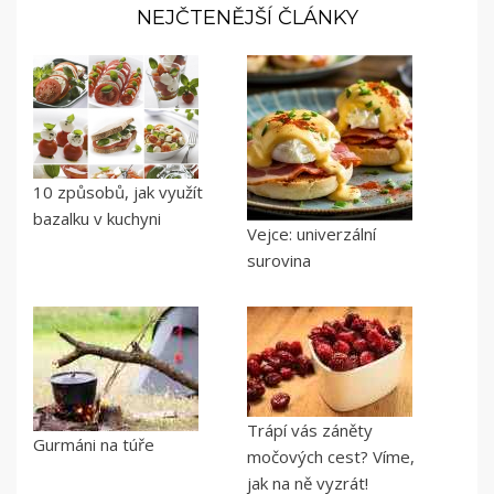
NEJČTENĚJŠÍ ČLÁNKY
10 způsobů, jak využít
bazalku v kuchyni
Vejce: univerzální
surovina
Trápí vás záněty
Gurmáni na túře
močových cest? Víme,
jak na ně vyzrát!