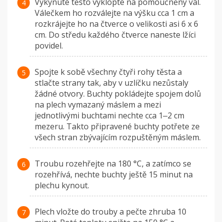
Vykynuté těsto vyklopte na pomoučněný vál.
Válečkem ho rozválejte na výšku cca 1 cm a
rozkrájejte ho na čtverce o velikosti asi 6 x 6
cm. Do středu každého čtverce naneste lžíci
povidel.
Spojte k sobě všechny čtyři rohy těsta a
stlačte strany tak, aby v uzlíčku nezůstaly
žádné otvory. Buchty pokládejte spojem dolů
na plech vymazaný máslem a mezi
jednotlivými buchtami nechte cca 1‒2 cm
mezeru. Takto připravené buchty potřete ze
všech stran zbývajícím rozpuštěným máslem.
Troubu rozehřejte na 180 °C, a zatímco se
rozehřívá, nechte buchty ještě 15 minut na
plechu kynout.
Plech vložte do trouby a pečte zhruba 10