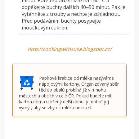
minut. Poté teplotu snižte na 150 °C a
dopékejte buchty dalších 40‒50 minut. Pak je
vytáhněte z trouby a nechte je zchladnout.
Před podáváním buchty posypejte
moučkovým cukrem.
http://cookingwithsusa.blogspot.cz/
Papírové krabice od mléka nazýváme
nápojovými kartony. Organizovaný sběr
těchto obalů probíhá již v mnoha
městech a obcích v celé ČR. Pokud budete mít
karton doma uložený delší dobu, je dobré jej
vymýt, aby se zbytek mléka nezkazil.