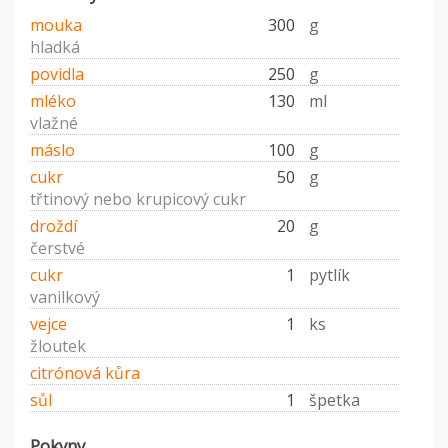
mouka
300
g
hladká
povidla
250
g
mléko
130
ml
vlažné
máslo
100
g
cukr
50
g
třtinový nebo krupicový cukr
droždí
20
g
čerstvé
cukr
1
pytlík
vanilkový
vejce
1
ks
žloutek
citrónová kůra
sůl
1
špetka
Pokyny