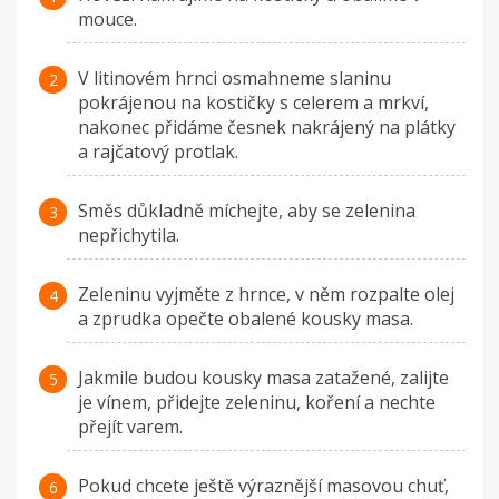
mouce.
V litinovém hrnci osmahneme slaninu
pokrájenou na kostičky s celerem a mrkví,
nakonec přidáme česnek nakrájený na plátky
a rajčatový protlak.
Směs důkladně míchejte, aby se zelenina
nepřichytila.
Zeleninu vyjměte z hrnce, v něm rozpalte olej
a zprudka opečte obalené kousky masa.
Jakmile budou kousky masa zatažené, zalijte
je vínem, přidejte zeleninu, koření a nechte
přejít varem.
Pokud chcete ještě výraznější masovou chuť,