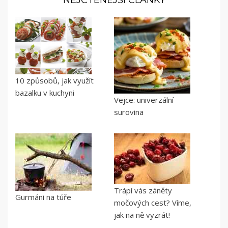
NEJČTENĚJŠÍ ČLÁNKY
10 způsobů, jak využít
bazalku v kuchyni
Vejce: univerzální
surovina
Trápí vás záněty
Gurmáni na túře
močových cest? Víme,
jak na ně vyzrát!