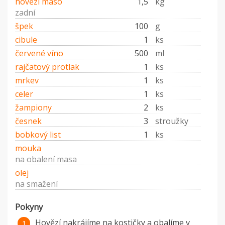
hovězí maso
1,5
kg
zadní
špek
100
g
cibule
1
ks
červené víno
500
ml
rajčatový protlak
1
ks
mrkev
1
ks
celer
1
ks
žampiony
2
ks
česnek
3
stroužky
bobkový list
1
ks
mouka
na obalení masa
olej
na smažení
Pokyny
Hovězí nakrájíme na kostičky a obalíme v