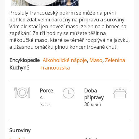
Proslulý francouzský pokrm se může na první
pohled zdát velmi náročný na přípravu a suroviny.
Vám ale stačí jen hovězí maso, zelenina a hrnec na
zapékání. Za tři hodiny se můžete těšit na
měkoučké maso, které se téměř rozplývá na jazyku,
a úžasnou omáčku plnou koncentrované chuti.
Encyklopedie
Alkoholické nápoje
,
Maso
,
Zelenina
Kuchyně
Francouzská
Porce
Doba
4
přípravy
H
30
porce
minut
Suroviny