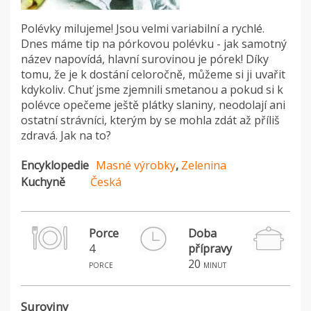
Polévky milujeme! Jsou velmi variabilní a rychlé.
Dnes máme tip na pórkovou polévku - jak samotný
název napovídá, hlavní surovinou je pórek! Díky
tomu, že je k dostání celoročně, můžeme si ji uvařit
kdykoliv. Chuť jsme zjemnili smetanou a pokud si k
polévce opečeme ještě plátky slaniny, neodolají ani
ostatní strávníci, kterým by se mohla zdát až příliš
zdravá. Jak na to?
Encyklopedie
Masné výrobky
,
Zelenina
Kuchyně
Česká
Porce
Doba
4
přípravy
20
porce
minut
Suroviny