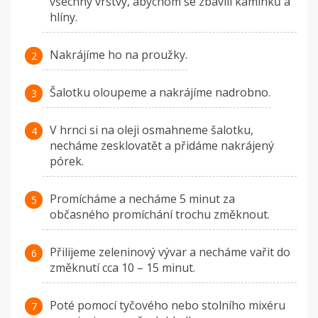
všechny vrstvy, abychom se zbavili kamínků a
hlíny.
Nakrájíme ho na proužky.
Šalotku oloupeme a nakrájíme nadrobno.
V hrnci si na oleji osmahneme šalotku,
necháme zesklovatět a přidáme nakrájený
pórek.
Promícháme a necháme 5 minut za
občasného promíchání trochu změknout.
Přilijeme zeleninový vývar a necháme vařit do
změknutí cca 10 – 15 minut.
Poté pomocí tyčového nebo stolního mixéru