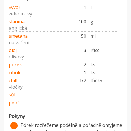
vývar
1
l
zeleninový
slanina
100
g
anglická
smetana
50
ml
na vaření
olej
3
lžíce
olivový
pórek
2
ks
cibule
1
ks
chilli
1/2
lžičky
vločky
sůl
pepř
Pokyny
Pórek rozřežeme podélně a pořádně omyjeme