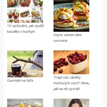
10 způsobů, jak využít
bazalku v kuchyni
Vejce: univerzální
surovina
Trápí vás záněty
Gurmáni na túře
močových cest? Víme,
jak na ně vyzrát!