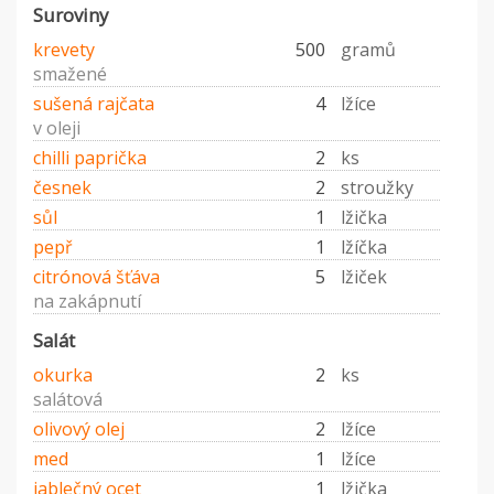
Suroviny
krevety
500
gramů
smažené
sušená rajčata
4
lžíce
v oleji
chilli paprička
2
ks
česnek
2
stroužky
sůl
1
lžička
pepř
1
lžíčka
citrónová šťáva
5
lžiček
na zakápnutí
Salát
okurka
2
ks
salátová
olivový olej
2
lžíce
med
1
lžíce
jablečný ocet
1
lžička