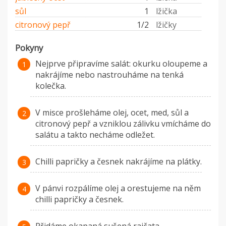
sůl
1
lžička
citronový pepř
1/2
lžičky
Pokyny
Nejprve připravíme salát: okurku oloupeme a
nakrájíme nebo nastrouháme na tenká
kolečka.
V misce prošleháme olej, ocet, med, sůl a
citronový pepř a vzniklou zálivku vmícháme do
salátu a takto necháme odležet.
Chilli papričky a česnek nakrájíme na plátky.
V pánvi rozpálíme olej a orestujeme na něm
chilli papričky a česnek.