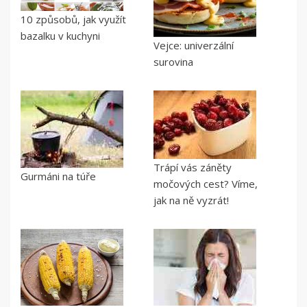
10 způsobů, jak využít
bazalku v kuchyni
Vejce: univerzální
surovina
Trápí vás záněty
Gurmáni na túře
močových cest? Víme,
jak na ně vyzrát!