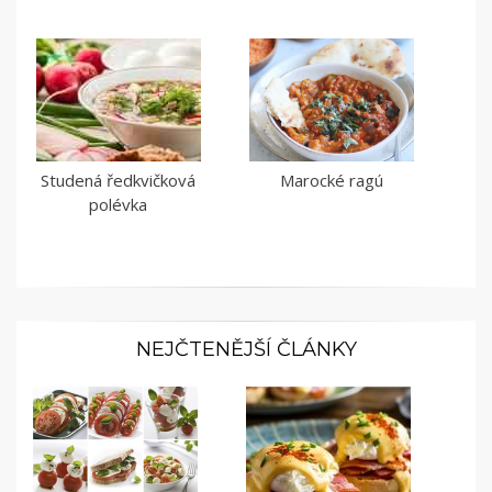
Studená ředkvičková
Marocké ragú
polévka
NEJČTENĚJŠÍ ČLÁNKY