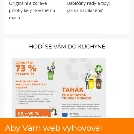
Originální a zdravé
Babiččiny rady a tipy:
přílohy ke grilovanému
jak na nachlazení?
masu
HODÍ SE VÁM DO KUCHYNĚ
Infografika: Proč a jak třídit odpad
Aby Vám web vyhovoval