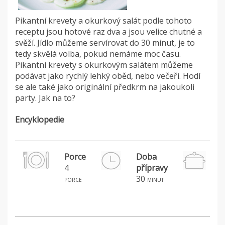
Pikantní krevety a okurkový salát podle tohoto
receptu jsou hotové raz dva a jsou velice chutné a
svěží. Jídlo můžeme servírovat do 30 minut, je to
tedy skvělá volba, pokud nemáme moc času.
Pikantní krevety s okurkovým salátem můžeme
podávat jako rychlý lehký oběd, nebo večeři. Hodí
se ale také jako originální předkrm na jakoukoli
party. Jak na to?
Encyklopedie
Porce
Doba
4
přípravy
H
30
porce
minut