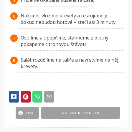
Přidáme okapaná sušená rajčata.
Nakonec vložíme krevety a restujeme je,
dokud nebudou hotové – stačí asi 3 minuty.
Osolíme a opepříme, stáhneme z plotny,
pokapeme citronovou šťávou.
Salát rozdělíme na talíře a navrstvíme na něj
krevety.
TISK
NAPSAT KOMENTÁŘ