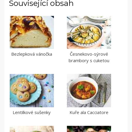
Související obsah
Bezlepková vánočka
Česnekovo-sýrové
brambory s cuketou
Lentilkové sušenky
Kuře ala Cacciatore