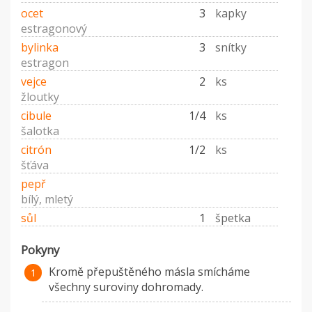
ocet
3
kapky
estragonový
bylinka
3
snítky
estragon
vejce
2
ks
žloutky
cibule
1/4
ks
šalotka
citrón
1/2
ks
šťáva
pepř
bílý, mletý
sůl
1
špetka
Pokyny
Kromě přepuštěného másla smícháme
všechny suroviny dohromady.