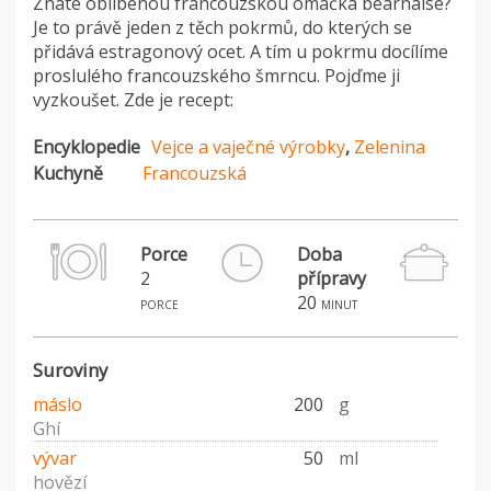
Znáte oblíbenou francouzskou omáčka béarnaise?
Je to právě jeden z těch pokrmů, do kterých se
přidává estragonový ocet. A tím u pokrmu docílíme
proslulého francouzského šmrncu. Pojďme ji
vyzkoušet. Zde je recept:
Encyklopedie
Vejce a vaječné výrobky
,
Zelenina
Kuchyně
Francouzská
Porce
Doba
2
přípravy
20
porce
minut
Suroviny
máslo
200
g
Ghí
vývar
50
ml
hovězí