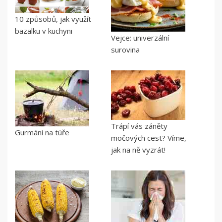
10 způsobů, jak využít
bazalku v kuchyni
Vejce: univerzální
surovina
Trápí vás záněty
Gurmáni na túře
močových cest? Víme,
jak na ně vyzrát!