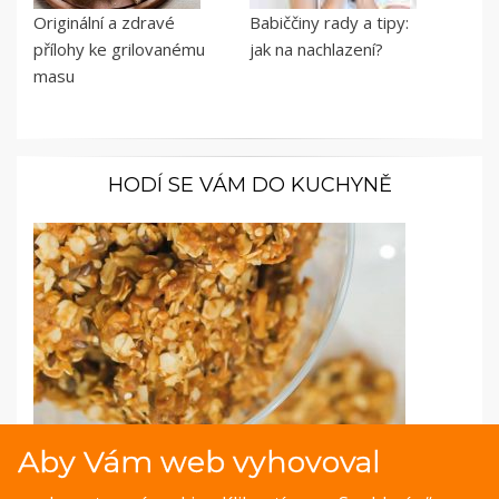
Originální a zdravé
Babiččiny rady a tipy:
přílohy ke grilovanému
jak na nachlazení?
masu
HODÍ SE VÁM DO KUCHYNĚ
Aby Vám web vyhovoval
Fotopostup: Superzdravá ovesná srdíčka