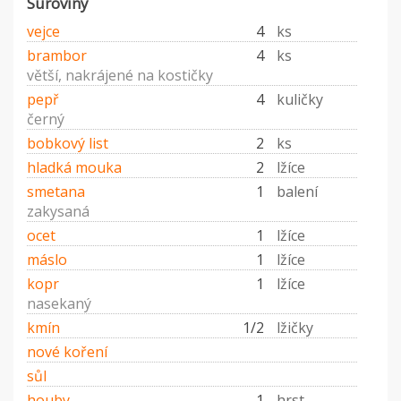
Suroviny
vejce
4
ks
brambor
4
ks
větší, nakrájené na kostičky
pepř
4
kuličky
černý
bobkový list
2
ks
hladká mouka
2
lžíce
smetana
1
balení
zakysaná
ocet
1
lžíce
máslo
1
lžíce
kopr
1
lžíce
nasekaný
kmín
1/2
lžičky
nové koření
sůl
houby
1
hrst