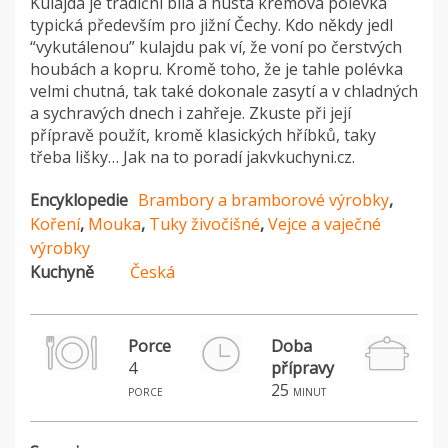
Kulajda je tradiční bílá a hustá krémová polévka
typická především pro jižní Čechy. Kdo někdy jedl
“vykutálenou” kulajdu pak ví, že voní po čerstvých
houbách a kopru. Kromě toho, že je tahle polévka
velmi chutná, tak také dokonale zasytí a v chladných
a sychravých dnech i zahřeje. Zkuste při její
přípravě použít, kromě klasických hříbků, taky
třeba lišky… Jak na to poradí jakvkuchyni.cz.
Encyklopedie
Brambory a bramborové výrobky
,
Koření
,
Mouka
,
Tuky živočišné
,
Vejce a vaječné
výrobky
Kuchyně
Česká
Porce
Doba
4
přípravy
25
porce
minut