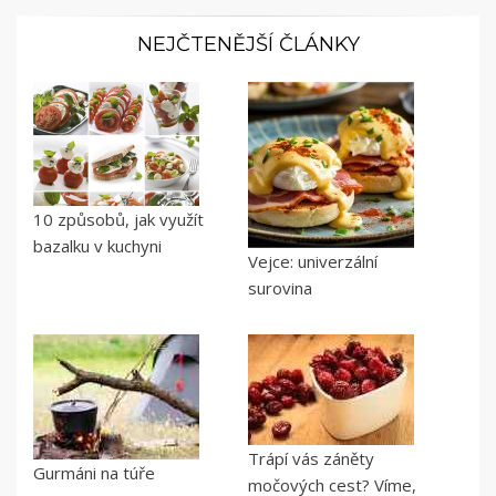
NEJČTENĚJŠÍ ČLÁNKY
10 způsobů, jak využít
bazalku v kuchyni
Vejce: univerzální
surovina
Trápí vás záněty
Gurmáni na túře
močových cest? Víme,