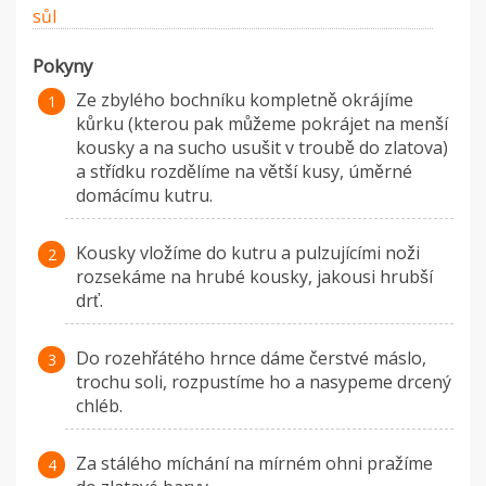
sůl
Pokyny
Ze zbylého bochníku kompletně okrájíme
kůrku (kterou pak můžeme pokrájet na menší
kousky a na sucho usušit v troubě do zlatova)
a střídku rozdělíme na větší kusy, úměrné
domácímu kutru.
Kousky vložíme do kutru a pulzujícími noži
rozsekáme na hrubé kousky, jakousi hrubší
drť.
Do rozehřátého hrnce dáme čerstvé máslo,
trochu soli, rozpustíme ho a nasypeme drcený
chléb.
Za stálého míchání na mírném ohni pražíme