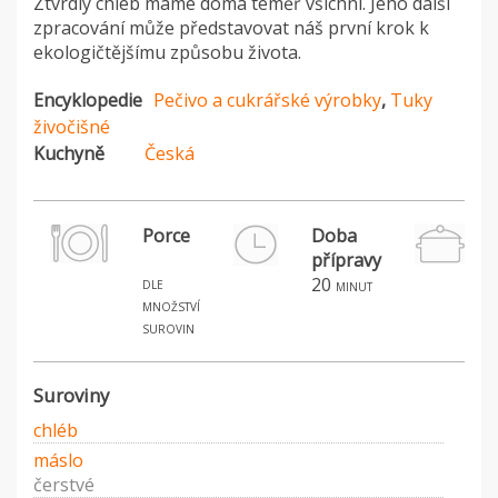
Ztvrdlý chléb máme doma téměř všichni. Jeho další
zpracování může představovat náš první krok k
ekologičtějšímu způsobu života.
Encyklopedie
Pečivo a cukrářské výrobky
,
Tuky
živočišné
Kuchyně
Česká
Porce
Doba
přípravy
dle
20
minut
množství
surovin
Suroviny
chléb
máslo
čerstvé