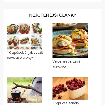
NEJČTENĚJŠÍ ČLÁNKY
10 způsobů, jak využít
bazalku v kuchyni
Vejce: univerzální
surovina
Trápí vás záněty