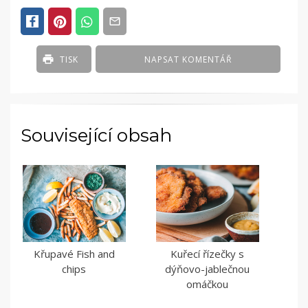
TISK
NAPSAT KOMENTÁŘ
Související obsah
Křupavé Fish and
Kuřecí řízečky s
chips
dýňovo-jablečnou
omáčkou