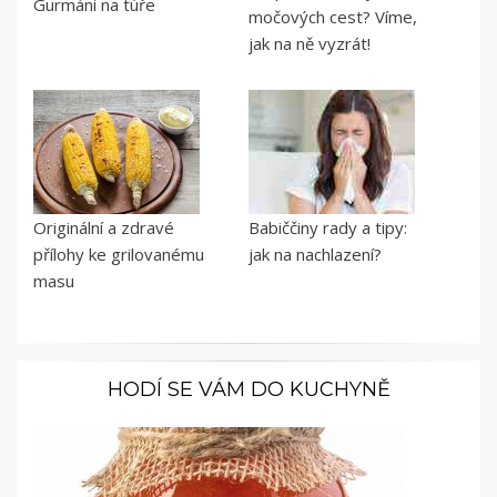
Gurmáni na túře
močových cest? Víme,
jak na ně vyzrát!
Originální a zdravé
Babiččiny rady a tipy:
přílohy ke grilovanému
jak na nachlazení?
masu
HODÍ SE VÁM DO KUCHYNĚ