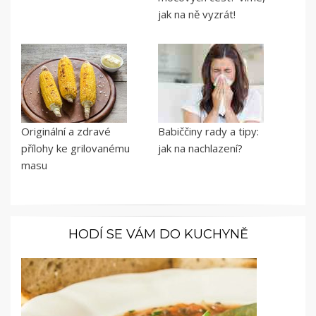
jak na ně vyzrát!
Originální a zdravé
Babiččiny rady a tipy:
přílohy ke grilovanému
jak na nachlazení?
masu
HODÍ SE VÁM DO KUCHYNĚ