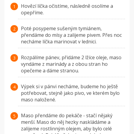
Hovězí líčka očistíme, následně osolíme a
opepříme.
Poté posypeme sušeným tymiánem,
přendáme do mísy a zalijeme pivem. Přes noc
necháme líčka marinovat v lednici.
Rozpálíme pánev, přidáme 2 lžíce oleje, maso
vyndáme z marinády a z obou stran ho
opečeme a dáme stranou.
Výpek si v pánvi necháme, budeme ho ještě
potřebovat, stejně jako pivo, ve kterém bylo
maso naložené.
Maso přendáme do pekáče - stačí nějaký
menší. Maso do něj hezky naskládáme a
zalijeme rostlinným olejem, aby bylo celé