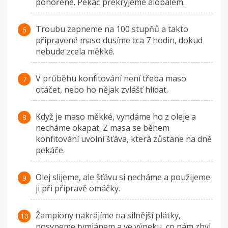
ponořené. Pekáč překryjeme alobalem.
Troubu zapneme na 100 stupňů a takto
připravené maso dusíme cca 7 hodin, dokud
nebude zcela měkké.
V průběhu konfitování není třeba maso
otáčet, nebo ho nějak zvlášť hlídat.
Když je maso měkké, vyndáme ho z oleje a
necháme okapat. Z masa se během
konfitování uvolní šťáva, která zůstane na dně
pekáče.
Olej slijeme, ale šťávu si necháme a použijeme
ji při přípravě omáčky.
Žampiony nakrájíme na silnější plátky,
posypeme tymiánem a ve výpeku, co nám zbyl