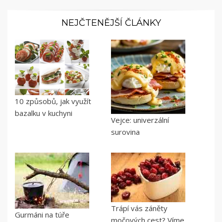
NEJČTENĚJŠÍ ČLÁNKY
10 způsobů, jak využít
bazalku v kuchyni
Vejce: univerzální
surovina
Trápí vás záněty
Gurmáni na túře
močových cest? Víme,