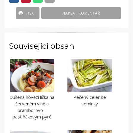
TISK
NAPSAT KOMENTÁŘ
Související obsah
Dušená hovězí líčka na
Pečený celer se
červeném víně a
semínky
bramborovo –
pastiňákovým pyré