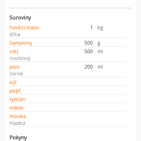
Suroviny
hovězí maso
1
kg
líčka
žampiony
500
g
olej
500
ml
rostlinný
pivo
200
ml
černé
sůl
pepř
tymián
máslo
mouka
hladká
Pokyny