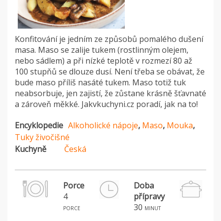
Konfitování je jedním ze způsobů pomalého dušení
masa. Maso se zalije tukem (rostlinným olejem,
nebo sádlem) a při nízké teplotě v rozmezí 80 až
100 stupňů se dlouze dusí. Není třeba se obávat, že
bude maso příliš nasáté tukem. Maso totiž tuk
neabsorbuje, jen zajistí, že zůstane krásně šťavnaté
a zároveň měkké. Jakvkuchyni.cz poradí, jak na to!
Encyklopedie
Alkoholické nápoje
,
Maso
,
Mouka
,
Tuky živočišné
Kuchyně
Česká
Porce
Doba
4
přípravy
H
30
porce
minut