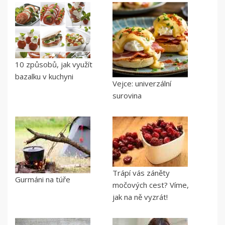
10 způsobů, jak využít
bazalku v kuchyni
Vejce: univerzální
surovina
Trápí vás záněty
Gurmáni na túře
močových cest? Víme,
jak na ně vyzrát!