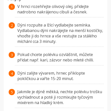
V hrnci rozehřejte olivový olej, přidejte
nadrobno nakrájenou cibuli a česnek.
Dýni rozpulte a lžící vydlabejte semínka.
Vydlabanou dýni nakrájejte na menší kostičky,
vhoďte ji do hrnce a vše restujte za stálého
míchání cca 3 minuty.
Pokud chcete polévku ozvláštnit, můžete
přidat např. kari, zázvor nebo mleté chilli.
Dýni zalijte vývarem, hrnec přiklopte
pokličkou a vařte 15-20 minut.
Jakmile je dýně měkká, nechte polévku trošku
vychladnout a poté ji rozmixujte tyčovým
mixérem na hladký krém.