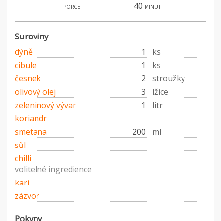
40
porce
minut
Suroviny
dýně
1
ks
cibule
1
ks
česnek
2
stroužky
olivový olej
3
lžíce
zeleninový vývar
1
litr
koriandr
smetana
200
ml
sůl
chilli
volitelné ingredience
kari
zázvor
Pokyny