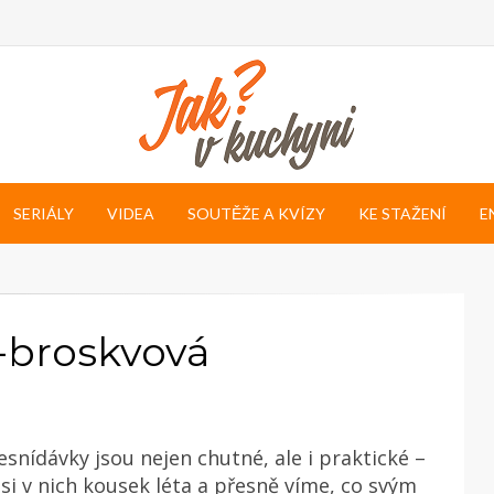
SERIÁLY
VIDEA
SOUTĚŽE A KVÍZY
KE STAŽENÍ
E
broskvová
snídávky jsou nejen chutné, ale i praktické –
i v nich kousek léta a přesně víme, co svým