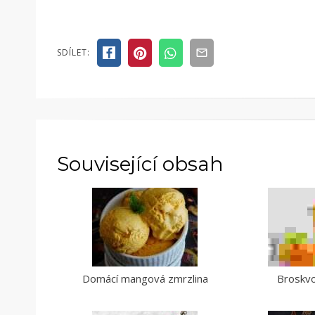
SDÍLET:
Související obsah
Domácí mangová zmrzlina
Broskv