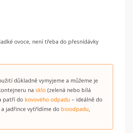
ladké ovoce, není třeba do přesnídávky
oužití důkladně vymyjeme a můžeme je
 kontejneru na
sklo
(zelená nebo bílá
a patří do
kovového odpadu
– ideálně do
 a jadřince vytřídíme do
bioodpadu
,