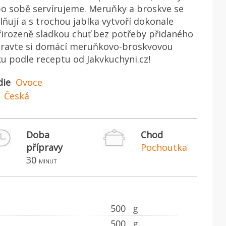
o sobě servírujeme. Meruňky a broskve se
lňují a s trochou jablka vytvoří dokonale
irozeně sladkou chuť bez potřeby přidaného
ipravte si domácí meruňkovo-broskvovou
u podle receptu od Jakvkuchyni.cz!
die
Ovoce
Česká
Doba
Chod
přípravy
Pochoutka
30
minut
500
g
500
g