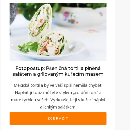
Fotopostup: Pšeničná tortilla plněná
salátem a grilovaným kuřecím masem
Mexická tortilla by ve vaší spíži neměla chybět.
Naplnit ji totiž můžete stylem „co dům dal“ a
máte rychlou večeři. Vyzkoušejte ji s kuřecí náplní
a lehkým salátkem.
ZOBRAZIT