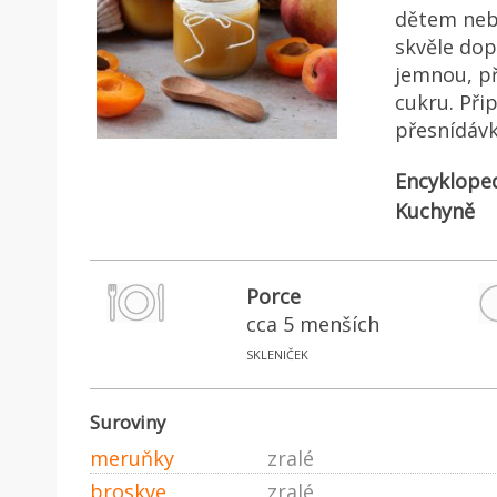
dětem neb
skvěle dop
jemnou, př
cukru. Př
přesnídávk
Encyklope
Kuchyně
Porce
cca 5 menších
skleniček
Suroviny
meruňky
zralé
broskve
zralé