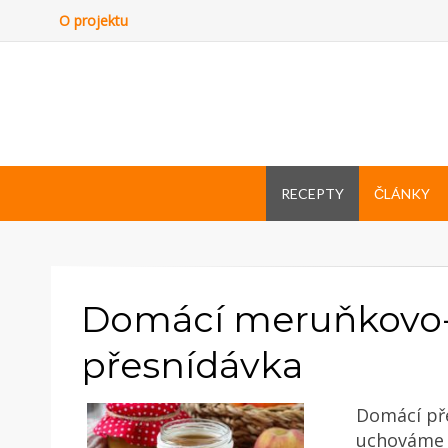
O projektu
RECEPTY
ČLÁNKY
Domácí meruňkovo-
přesnídávka
Domácí pře
uchováme s