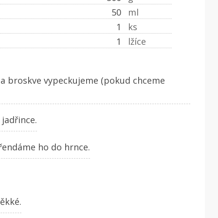
50
ml
1
ks
1
lžíce
 a broskve vypeckujeme (pokud chceme
jadřince.
řendáme ho do hrnce.
ěkké.