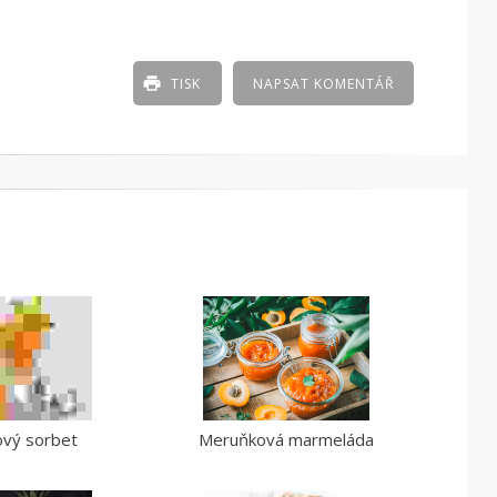
TISK
NAPSAT KOMENTÁŘ
ový sorbet
Meruňková marmeláda