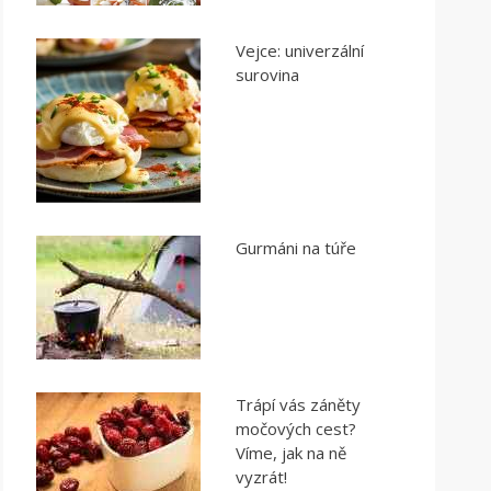
Vejce: univerzální
surovina
Gurmáni na túře
Trápí vás záněty
močových cest?
Víme, jak na ně
vyzrát!