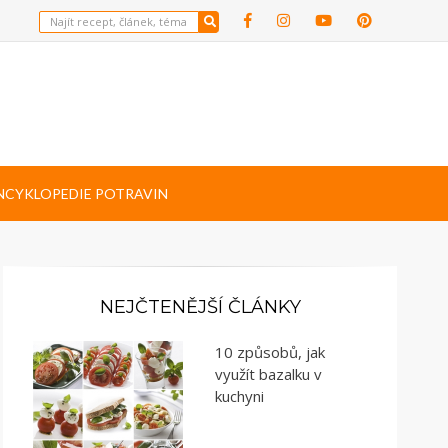
NCYKLOPEDIE POTRAVIN
NEJČTENĚJŠÍ ČLÁNKY
10 způsobů, jak
využít bazalku v
kuchyni