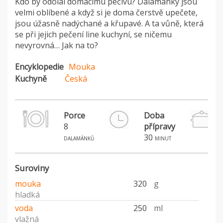
Kdo by odolal domácímu pečivu? Dalamánky jsou
velmi oblíbené a když si je doma čerstvě upečete,
jsou úžasně nadýchané a křupavé. A ta vůně, která
se při jejich pečení line kuchyní, se ničemu
nevyrovná… Jak na to?
Encyklopedie
Mouka
Kuchyně
Česká
Porce
Doba
8
přípravy
30
dalamánků
minut
Suroviny
mouka
320
g
hladká
voda
250
ml
vlažná