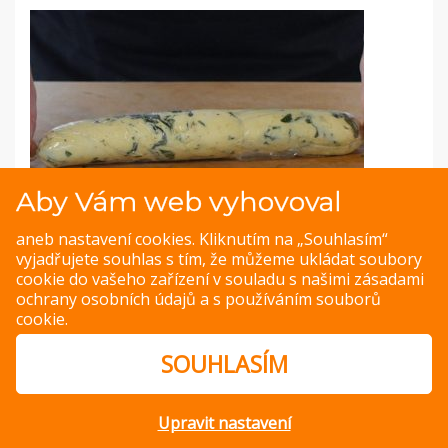
Aby Vám web vyhovoval
Fotopostup: Bylinkové máslo
aneb nastavení cookies. Kliknutím na „Souhlasím“
vyjadřujete souhlas s tím, že můžeme ukládat soubory
Vyzkoušejte tymiánové máslo nebo oblíbené provensálské
cookie do vašeho zařízení v souladu s našimi
zásadami
koření: rozmarýn, bazalka a tymián.
ochrany osobních údajů
a s
používáním souborů
cookie
.
ZOBRAZIT
SOUHLASÍM
Upravit nastavení
© Copyright 2014 – 2026 –
Jak v kuchyni
Zásady ochrany