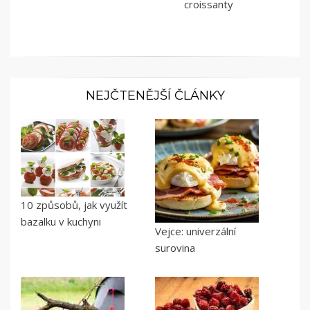
croissanty
NEJČTENĚJŠÍ ČLÁNKY
10 způsobů, jak využít
bazalku v kuchyni
Vejce: univerzální
surovina