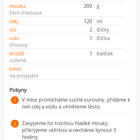
mouka
200
g
žitní chlebová
olej
120
ml
sůl
2
lžičky
cukr
1
lžička
třtinový
droždí
1
balíček
sušené
kmín
na posypání
Pokyny
V míse promícháme suché suroviny, přidáme k
nim olej a vodu a uhněteme těsto.
Zasypeme ho trochou hladké mouky,
přikryjeme utěrkou a necháme kynout 3
hodiny.