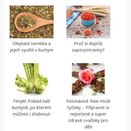
Olejnatá semínka a
Proč si dopřát
jejich využití v kuchyni
superpotraviny?
Fenykl: Poklad naší
Fotonávod: Raw müsli
kuchyně, po kterém
tyčinky – Připravte si
můžete i zhubnout
nepečené a super
zdravé svačinky pro
děti