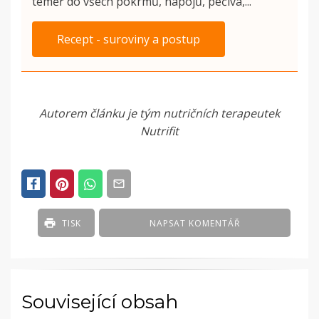
téměř do všech pokrmů, nápojů, pečiva,...
Recept - suroviny a postup
Autorem článku je tým nutričních terapeutek
Nutrifit
POSTED
IN
ČLÁNKY
TISK
NAPSAT KOMENTÁŘ
Související obsah