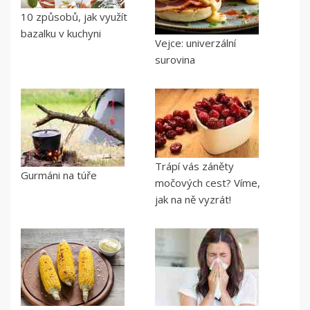
10 způsobů, jak využít
bazalku v kuchyni
Vejce: univerzální
surovina
Trápí vás záněty
Gurmáni na túře
močových cest? Víme,
jak na ně vyzrát!