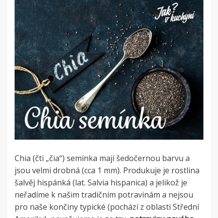
Chia (čti „čia“) semínka mají šedočernou barvu a
jsou velmi drobná (cca 1 mm). Produkuje je rostlina
šalvěj hispánká (lat. Salvia hispanica) a jelikož je
neřadíme k našim tradičním potravinám a nejsou
pro naše končiny typické (pochází z oblasti Střední