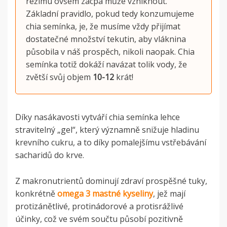
režimu ovšem zácpa může vzniknout.
Základní pravidlo, pokud tedy konzumujeme
chia semínka, je, že musíme vždy přijímat
dostatečné množství tekutin, aby vláknina
působila v náš prospěch, nikoli naopak. Chia
semínka totiž dokáží navázat tolik vody, že
zvětší svůj objem
10-12
krát!
Díky nasákavosti vytváří chia semínka lehce
stravitelný „gel“, který významně snižuje hladinu
krevního cukru, a to díky pomalejšímu vstřebávání
sacharidů do krve.
Z makronutrientů dominují zdraví prospěšné tuky,
konkrétně
omega 3 mastné kyseliny
, jež mají
protizánětlivé, protinádorové a protisrážlivé
účinky, což ve svém součtu působí pozitivně