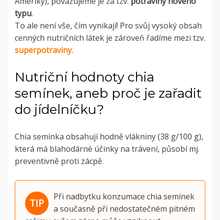
Ameriky), považujeme je za tzv.
potraviny nového
typu
.
To ale není vše, čím vynikají! Pro svůj vysoký obsah
cenných nutričních látek je zároveň řadíme mezi tzv.
superpotraviny
.
Nutriční hodnoty chia
semínek, aneb proč je zařadit
do jídelníčku?
Chia semínka obsahují hodně vlákniny (38 g/100 g),
která má blahodárné účinky na trávení, působí mj.
preventivně proti zácpě.
Při nadbytku konzumace chia semínek
a současně při nedostatečném pitném