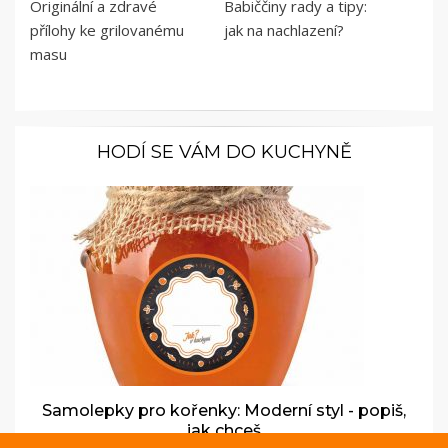
Originální a zdravé
Babiččiny rady a tipy:
přílohy ke grilovanému
jak na nachlazení?
masu
HODÍ SE VÁM DO KUCHYNĚ
Samolepky pro kořenky: Moderní styl - popiš,
jak chceš