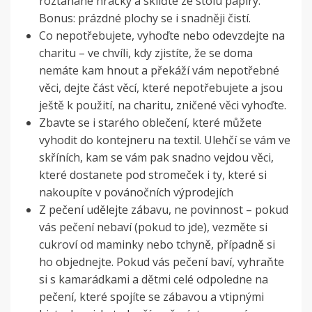
roztahané hračky a skliďte ze stolu papíry.
Bonus: prázdné plochy se i snadněji čistí.
Co nepotřebujete, vyhoďte nebo odevzdejte na
charitu – ve chvíli, kdy zjistíte, že se doma
nemáte kam hnout a překáží vám nepotřebné
věci, dejte část věcí, které nepotřebujete a jsou
ještě k použití, na charitu, zničené věci vyhoďte.
Zbavte se i starého oblečení, které můžete
vyhodit do kontejneru na textil. Ulehčí se vám ve
skříních, kam se vám pak snadno vejdou věci,
které dostanete pod stromeček i ty, které si
nakoupíte v povánočních výprodejích
Z pečení udělejte zábavu, ne povinnost – pokud
vás pečení nebaví (pokud to jde), vezměte si
cukroví od maminky nebo tchyně, případně si
ho objednejte. Pokud vás pečení baví, vyhraňte
si s kamarádkami a dětmi celé odpoledne na
pečení, které spojíte se zábavou a vtipnými