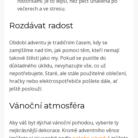
historkami. Je to lepší, než péct unavená po
večerech a ve stresu.
Rozdávat radost
Období adventu je tradičním časem, kdy se
zamýšlíme nad tím, jak pomoci těm, kteří nemají
takové štěstí jako my. Pokud se pustíte do
důkladného úklidu, nevyhazujte vše, co už
nepotřebujete. Staré, ale stále použitelné oblečení,
hračky nebo elektrospotřebiče pošlete dále, ať
ještě poslouží.
Vánoční atmosféra
Aby váš byt dýchal vánoční pohodou, vyberte ty
nejkrásnější dekorace. Kromě adventního věnce
(můžete si jej vyrobit podle
našeho návodu
) můžete