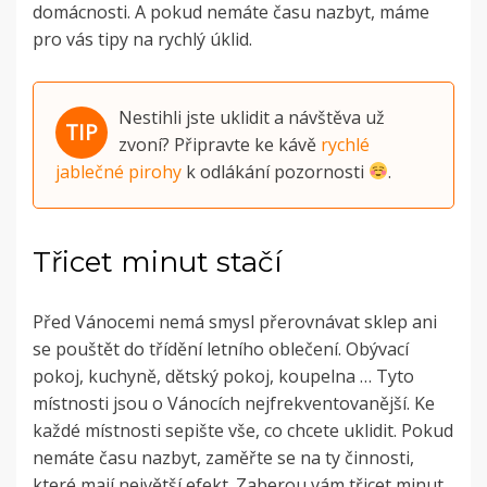
domácnosti. A pokud nemáte času nazbyt, máme
pro vás tipy na rychlý úklid.
Nestihli jste uklidit a návštěva už
zvoní? Připravte ke kávě
rychlé
jablečné pirohy
k odlákání pozornosti
.
Třicet minut stačí
Před Vánocemi nemá smysl přerovnávat sklep ani
se pouštět do třídění letního oblečení. Obývací
pokoj, kuchyně, dětský pokoj, koupelna … Tyto
místnosti jsou o Vánocích nejfrekventovanější. Ke
každé místnosti sepište vše, co chcete uklidit. Pokud
nemáte času nazbyt, zaměřte se na ty činnosti,
které mají největší efekt. Zaberou vám třicet minut