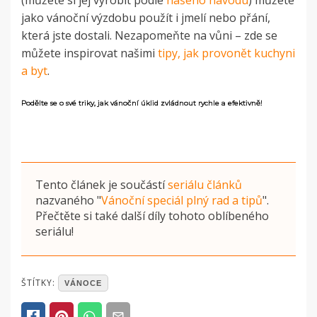
jako vánoční výzdobu použít i jmelí nebo přání,
která jste dostali. Nezapomeňte na vůni – zde se
můžete inspirovat našimi
tipy, jak provonět kuchyni
a byt
.
Podělte se o své triky, jak vánoční úklid zvládnout rychle a efektivně!
Tento článek je součástí
seriálu článků
nazvaného
"
Vánoční speciál plný rad a tipů
"
.
Přečtěte si také další díly tohoto oblíbeného
seriálu!
POSTED
ŠTÍTKY:
VÁNOCE
IN
ČLÁNKY