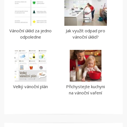
Vánoční úklid za jedno
Jak využít odpad pro
odpoledne
vánoční úklid?
Velký vánoční plán
Přichystejte kuchyni
na vánoční vaření