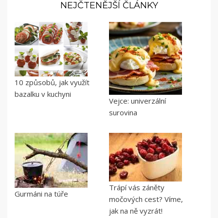
NEJČTENĚJŠÍ ČLÁNKY
10 způsobů, jak využít
bazalku v kuchyni
Vejce: univerzální
surovina
Trápí vás záněty
Gurmáni na túře
močových cest? Víme,
jak na ně vyzrát!