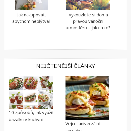
Jak nakupovat,
Vykouzlete si doma
abychom neplýtvali
pravou vánoční
atmosféru – jak na to?
NEJČTENĚJŠÍ ČLÁNKY
10 způsobů, jak využít
bazalku v kuchyni
Vejce: univerzální
surovina