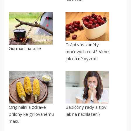
Trápí vás záněty
Gurmáni na túře
močových cest? Víme,
jak na ně vyzrát!
Originální a zdravé
Babiččiny rady a tipy:
přílohy ke grilovanému
jak na nachlazení?
masu