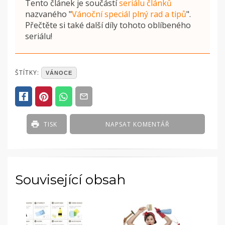
Tento článek je součástí
seriálu článků
nazvaného
"
Vánoční speciál plný rad a tipů
"
.
Přečtěte si také další díly tohoto oblíbeného
seriálu!
POSTED
ŠTÍTKY:
VÁNOCE
IN
ČLÁNKY
TISK
NAPSAT KOMENTÁŘ
Související obsah