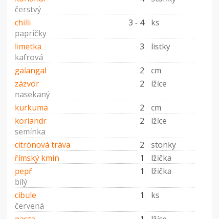
čerstvý
chilli
3 - 4
ks
papričky
limetka
3
listky
kafrová
galangal
2
cm
zázvor
2
lžíce
nasekaný
kurkuma
2
cm
koriandr
2
lžíce
semínka
citrónová tráva
2
stonky
římský kmín
1
lžička
pepř
1
lžička
bílý
cibule
1
ks
červená