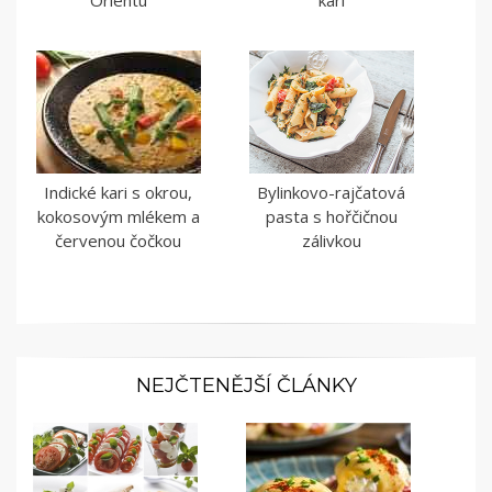
Orientu
kari
Indické kari s okrou,
Bylinkovo-rajčatová
kokosovým mlékem a
pasta s hořčičnou
červenou čočkou
zálivkou
NEJČTENĚJŠÍ ČLÁNKY