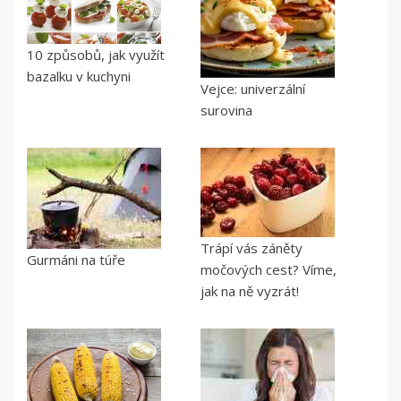
10 způsobů, jak využít
bazalku v kuchyni
Vejce: univerzální
surovina
Trápí vás záněty
Gurmáni na túře
močových cest? Víme,
jak na ně vyzrát!