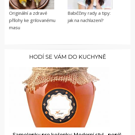
Originální a zdravé
Babiččiny rady a tipy:
přílohy ke grilovanému
jak na nachlazení?
masu
HODÍ SE VÁM DO KUCHYNĚ
Samolepky pro kořenky: Moderní styl - popiš,