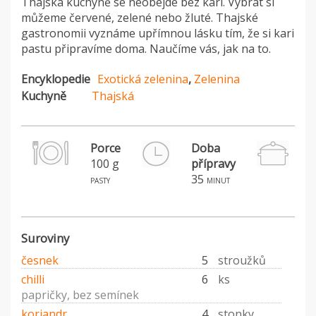
Thajská kuchyně se neobejde bez kari. Vybrat si
můžeme červené, zelené nebo žluté. Thajské
gastronomii vyznáme upřímnou lásku tím, že si kari
pastu připravíme doma. Naučíme vás, jak na to.
Encyklopedie
Exotická zelenina
,
Zelenina
Kuchyně
Thajská
Porce
Doba
100 g
přípravy
35
pasty
minut
Suroviny
česnek
5
stroužků
chilli
6
ks
papričky, bez semínek
koriandr
4
stonky