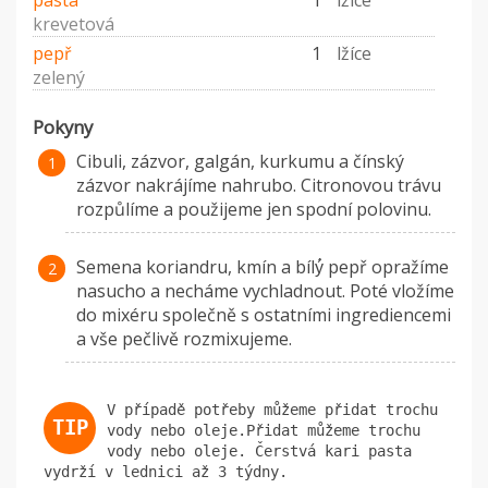
pasta
1
lžíce
krevetová
pepř
1
lžíce
zelený
Pokyny
Cibuli, zázvor, galgán, kurkumu a čínský
zázvor nakrájíme nahrubo. Citronovou trávu
rozpůlíme a použijeme jen spodní polovinu.
Semena koriandru, kmín a bílý́ pepř opražíme
nasucho a necháme vychladnout. Poté vložíme
do mixéru společně s ostatními ingrediencemi
a vše pečlivě rozmixujeme.
V případě potřeby můžeme přidat trochu
vody nebo oleje.Přidat můžeme trochu
vody nebo oleje. Čerstvá kari pasta
vydrží v lednici až 3 týdny.