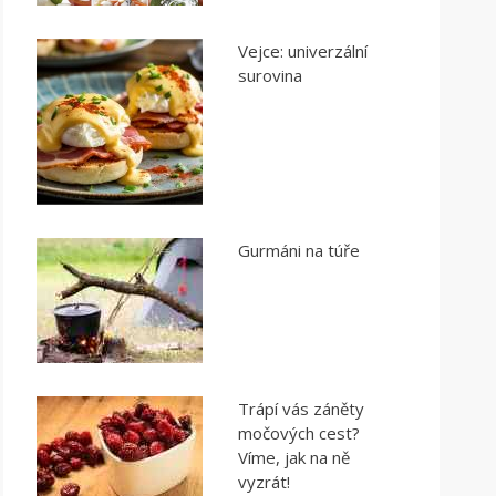
Vejce: univerzální
surovina
Gurmáni na túře
Trápí vás záněty
močových cest?
Víme, jak na ně
vyzrát!