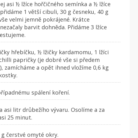
j asi ½ lžíce hořčičného semínka a ½ lžíce
řidáme 1 větší cibuli, 30 g česneku, 40 g
 vše velmi jemně pokrájené. Krátce
nezačaly barvit dohněda. Přidáme 3 lžíce
restujeme.
žičky hřebíčku, ½ lžičky kardamomu, 1 lžíci
hilli papričky (je dobré vše si předem
t), zamícháme a opět ihned vložíme 0,6 kg
kostky.
 případnému spálení koření.
 asi litr drůbežího vývaru. Osolíme a za
si 25 minut.
 g čerstvé omyté okry.