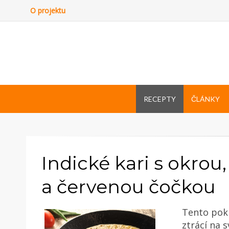
O projektu
RECEPTY
ČLÁNKY
Indické kari s okr
a červenou čočkou
Tento pokr
ztrácí na s