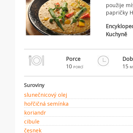
použije mí
papričky 
Encyklope
Kuchyně
Porce
Dob
10
15
porcí
m
Suroviny
slunečnicový olej
hořčičná semínka
koriandr
cibule
česnek