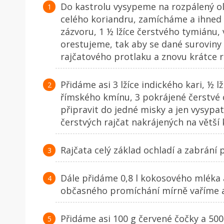
Do kastrolu vysypeme na rozpálený ole
celého koriandru, zamícháme a ihned p
zázvoru, 1 ½ lžíce čerstvého tymiánu,
orestujeme, tak aby se dané suroviny 
rajčatového protlaku a znovu krátce 
Přidáme asi 3 lžíce indického kari, ½ l
římského kmínu, 3 pokrájené čerstvé c
připravit do jedné misky a jen vysypa
čerstvých rajčat nakrájených na větší 
Rajčata celý základ ochladí a zabrání
Dále přidáme 0,8 l kokosového mléka a
občasného promíchání mírně vaříme a
Přidáme asi 100 g červené čočky a 500