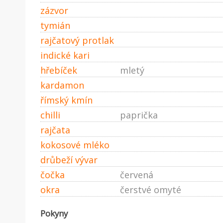
zázvor
tymián
rajčatový protlak
indické kari
hřebíček
mletý
kardamon
římský kmín
chilli
paprička
rajčata
kokosové mléko
drůbeží vývar
čočka
červená
okra
čerstvé omyté
Pokyny