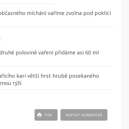
občasného míchání vaříme zvolna pod poklicí
.
druhé polovině vaření přidáme asi 60 ml
ícího kari větší hrst hrubě posekaného
nou rýží.
TISK
NAPSAT KOMENTÁŘ