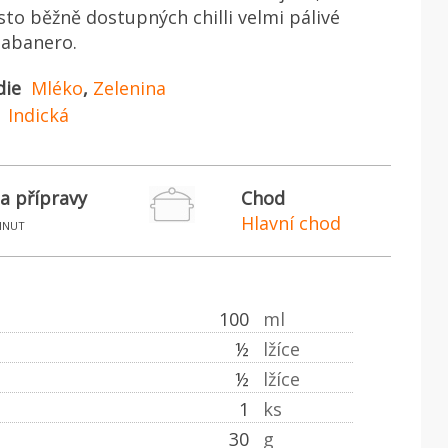
sto běžně dostupných chilli velmi pálivé
Habanero.
die
Mléko
,
Zelenina
Indická
a přípravy
Chod
Hlavní chod
inut
100
ml
½
lžíce
½
lžíce
1
ks
30
g