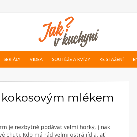
SERIÁLY
VIDEA
SOUTĚŽE A KVÍZY
KE STAŽENÍ
E
ou, kokosovým mlékem
m je nezbytné podávat velmi horký, jinak
vé chuti. Kdo má rád velmi ostrá jídla, ať