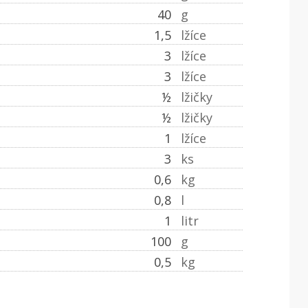
40
g
1,5
lžíce
3
lžíce
3
lžíce
½
lžičky
½
lžičky
1
lžíce
3
ks
0,6
kg
0,8
l
1
litr
100
g
0,5
kg