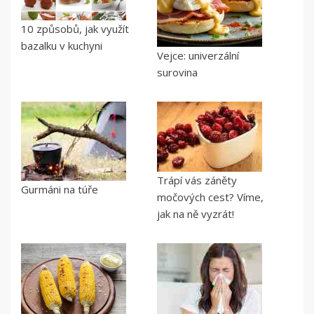
10 způsobů, jak využít
bazalku v kuchyni
Vejce: univerzální
surovina
Trápí vás záněty
Gurmáni na túře
močových cest? Víme,
jak na ně vyzrát!