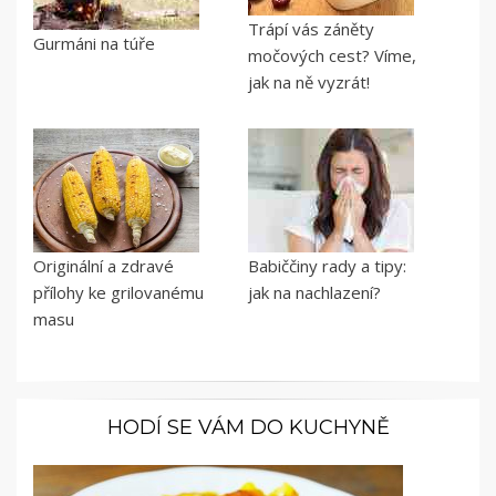
Trápí vás záněty
Gurmáni na túře
močových cest? Víme,
jak na ně vyzrát!
Originální a zdravé
Babiččiny rady a tipy:
přílohy ke grilovanému
jak na nachlazení?
masu
HODÍ SE VÁM DO KUCHYNĚ