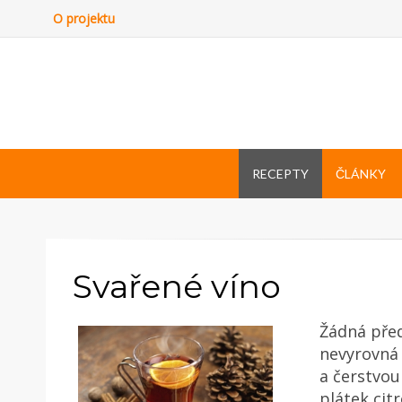
O projektu
RECEPTY
ČLÁNKY
Svařené víno
Žádná před
nevyrovná
a čerstvo
plátek cit