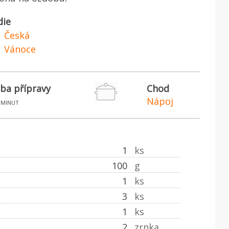
die
Česká
Vánoce
ba přípravy
Chod
Nápoj
minut
1
ks
100
g
1
ks
3
ks
1
ks
2
zrnka