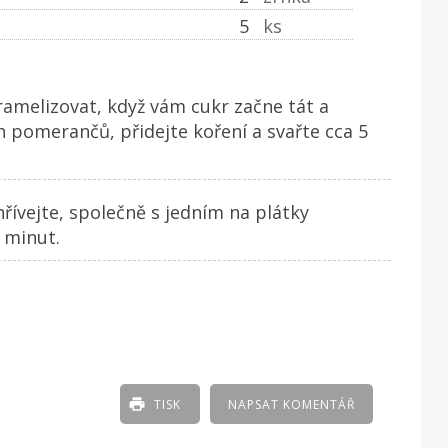
5
ks
ramelizovat, když vám cukr začne tát a
h pomerančů, přidejte koření a svařte cca 5
řívejte, společně s jedním na plátky
 minut.
TISK
NAPSAT KOMENTÁŘ