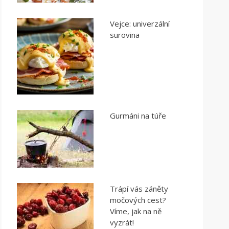
Vejce: univerzální
surovina
Gurmáni na túře
Trápí vás záněty
močových cest?
Víme, jak na ně
vyzrát!