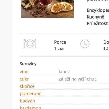
Encyklope
Kuchyně
Příležitost
Porce
Do
1
10
víno
Suroviny
víno
lahev
cukr
záleží na vaší chuti
skořice
pomeranč
badyán
kardamon