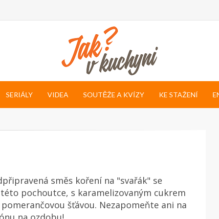
SERIÁLY
VIDEA
SOUTĚŽE A KVÍZY
KE STAŽENÍ
E
připravená směs koření na "svařák" se
 této pochoutce, s karamelizovaným cukrem
u pomerančovou šťávou. Nezapomeňte ani na
rónu na ozdobu!