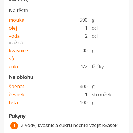
Na těsto
mouka
500
g
olej
1
dcl
voda
2
dcl
vlažná
kvasnice
40
g
sůl
cukr
1/2
lžičky
Na oblohu
špenát
400
g
česnek
1
stroužek
feta
100
g
Pokyny
Z vody, kvasnic a cukru nechte vzejít kvásek.