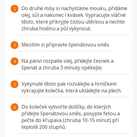
Do druhé mísy si nachystáme mouku, přidáme
olej, sůl a nakonec i kvásek. Vypracujte vláčné
těsto, které přikryjte čistou utěrkou a nechte
zhruba hodinu a půl vykynout.
Mezitím si připravte špenátovou směs.
Na pánvi rozpalte olej, přidejte česnek a
špenát a zhruba 3 minuty opékejte.
Vykynuté těsto pak rozválejte a hrníčkem
vykrajujte kolečka, která ukládejte na plech.
Do koleček vytvořte dolíčky, do kterých
přidejte špenátovou směs, posypte fetou a
pečte do křupava (zhruba 10-15 minut) při
teplotě 200 stupňů.