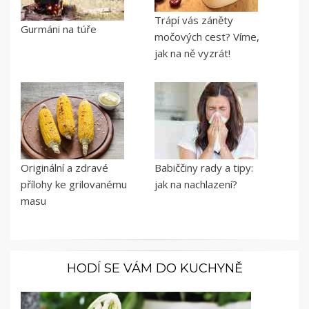
Trápí vás záněty
Gurmáni na túře
močových cest? Víme,
jak na ně vyzrát!
Originální a zdravé
Babiččiny rady a tipy:
přílohy ke grilovanému
jak na nachlazení?
masu
HODÍ SE VÁM DO KUCHYNĚ