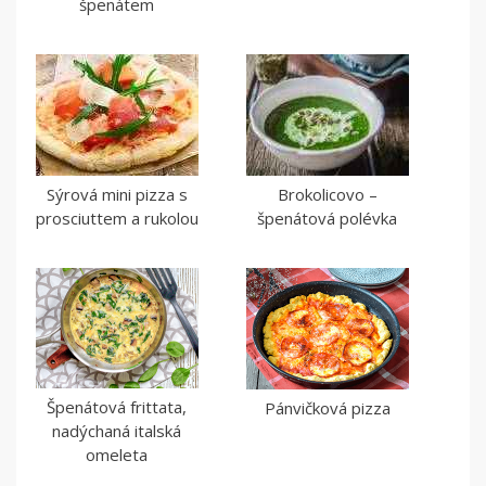
špenátem
Sýrová mini pizza s
Brokolicovo –
prosciuttem a rukolou
špenátová polévka
Špenátová frittata,
Pánvičková pizza
nadýchaná italská
omeleta