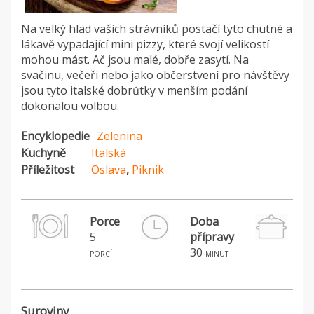
Na velký hlad vašich strávníků postačí tyto chutné a
lákavě vypadající mini pizzy, které svojí velikostí
mohou mást. Ač jsou malé, dobře zasytí. Na
svačinu, večeři nebo jako občerstvení pro návštěvy
jsou tyto italské dobrůtky v menším podání
dokonalou volbou.
Encyklopedie
Zelenina
Kuchyně
Italská
Příležitost
Oslava
,
Piknik
Porce
Doba
5
přípravy
H
30
porcí
minut
Suroviny