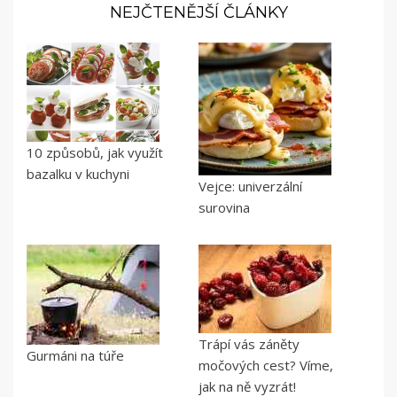
NEJČTENĚJŠÍ ČLÁNKY
10 způsobů, jak využít
bazalku v kuchyni
Vejce: univerzální
surovina
Trápí vás záněty
Gurmáni na túře
močových cest? Víme,
jak na ně vyzrát!