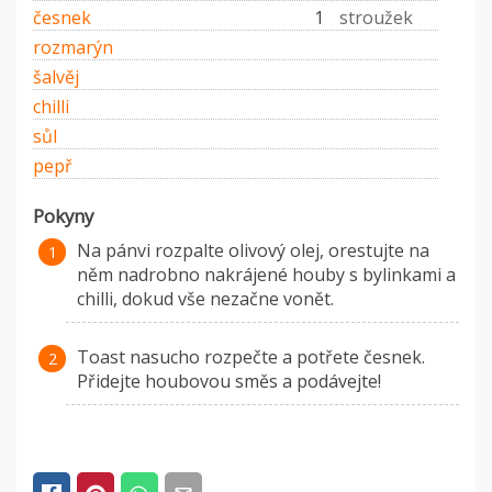
česnek
1
stroužek
rozmarýn
šalvěj
chilli
sůl
pepř
Pokyny
Na pánvi rozpalte olivový olej, orestujte na
něm nadrobno nakrájené houby s bylinkami a
chilli, dokud vše nezačne vonět.
Toast nasucho rozpečte a potřete česnek.
Přidejte houbovou směs a podávejte!