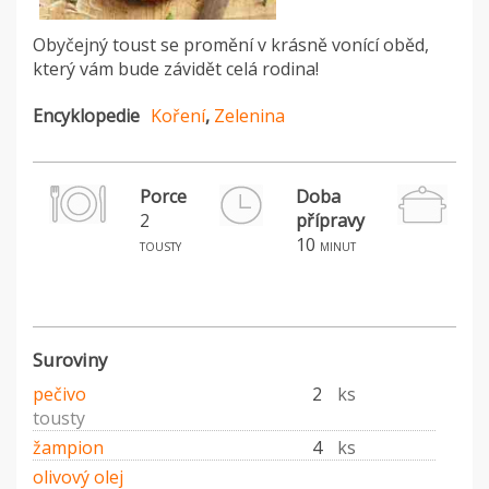
Obyčejný toust se promění v krásně vonící oběd,
který vám bude závidět celá rodina!
Encyklopedie
Koření
,
Zelenina
Porce
Doba
2
přípravy
H
10
tousty
minut
Suroviny
pečivo
2
ks
tousty
žampion
4
ks
olivový olej