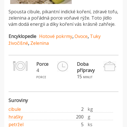
Spousta cibule, pikantní indické koření, zdravé tofu,
zelenina a pořádná porce voňavé rýže. Toto jídlo
vám dodá energii a díky koření vás krásně zahřeje.
Encyklopedie
Hotové pokrmy
,
Ovoce
,
Tuky
živočišné
,
Zelenina
Porce
Doba
4
přípravy
H
15
porce
minut
Suroviny
cibule
2
kg
hrašky
200
g
petržel
5
ks