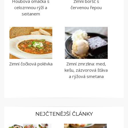
Houbová omáčka s
Zimní boršč s
celozrnnou rýží a
červenou řepou
seitanem
Zimní čočková polévka
Zimní zmrzlina: med,
kešu, zázvorová šťáva
a rýžová smetana
NEJČTENĚJŠÍ ČLÁNKY