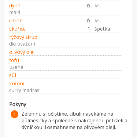
dýně
½
ks
malá
citrón
½
ks
skořice
1
špetka
rýžový sirup
dle uvážení
olivový olej
tofu
uzené
sůl
koření
curry madras
Pokyny
Zeleninu si očistíme, cibuli nasekáme na
půlměsíčky a společně s nakrájenou petrželí a
dýničkou ji osmahneme na olivovém oleji.