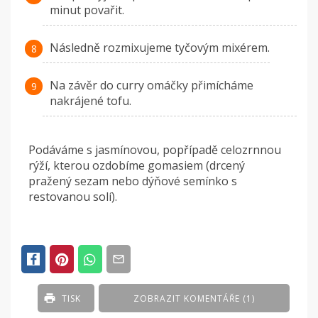
minut povařit.
Následně rozmixujeme tyčovým mixérem.
Na závěr do curry omáčky přimícháme
nakrájené tofu.
Podáváme s jasmínovou, popřípadě celozrnnou
rýží, kterou ozdobíme gomasiem (drcený
pražený sezam nebo dýňové semínko s
restovanou solí).
TISK
ZOBRAZIT KOMENTÁŘE (1)