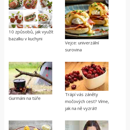
10 způsobů, jak využít
bazalku v kuchyni
Vejce: univerzální
surovina
Trápí vás záněty
Gurmáni na túře
močových cest? Víme,
jak na ně vyzrát!