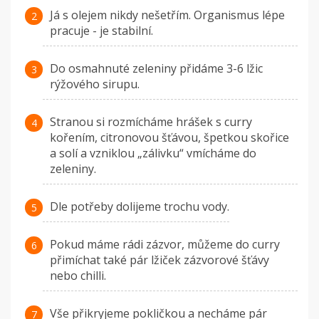
Já s olejem nikdy nešetřím. Organismus lépe
pracuje - je stabilní.
Do osmahnuté zeleniny přidáme 3-6 lžic
rýžového sirupu.
Stranou si rozmícháme hrášek s curry
kořením, citronovou šťávou, špetkou skořice
a solí a vzniklou „zálivku“ vmícháme do
zeleniny.
Dle potřeby dolijeme trochu vody.
Pokud máme rádi zázvor, můžeme do curry
přimíchat také pár lžiček zázvorové šťávy
nebo chilli.
Vše přikryjeme pokličkou a necháme pár