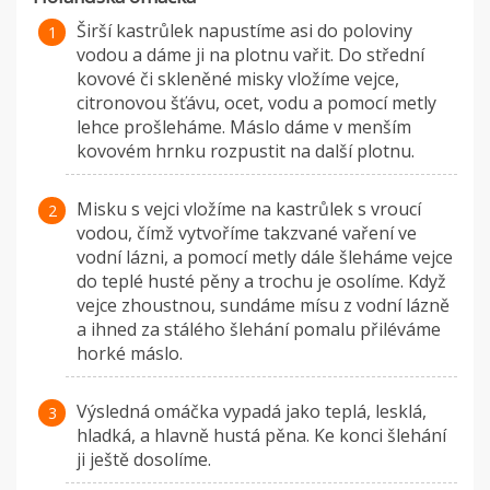
Širší kastrůlek napustíme asi do poloviny
vodou a dáme ji na plotnu vařit. Do střední
kovové či skleněné misky vložíme vejce,
citronovou šťávu, ocet, vodu a pomocí metly
lehce prošleháme. Máslo dáme v menším
kovovém hrnku rozpustit na další plotnu.
Misku s vejci vložíme na kastrůlek s vroucí
vodou, čímž vytvoříme takzvané vaření ve
vodní lázni, a pomocí metly dále šleháme vejce
do teplé husté pěny a trochu je osolíme. Když
vejce zhoustnou, sundáme mísu z vodní lázně
a ihned za stálého šlehání pomalu přiléváme
horké máslo.
Výsledná omáčka vypadá jako teplá, lesklá,
hladká, a hlavně hustá pěna. Ke konci šlehání
ji ještě dosolíme.