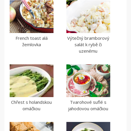
French toast alá
Výtečný bramborový
žemlovka
salát k rybě či
uzenému
Chřest s holandskou
Tvarohové suflé s
omáčkou
jahodovou omáčkou