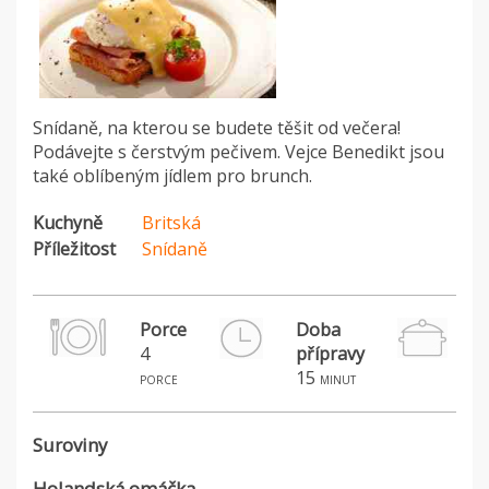
Snídaně, na kterou se budete těšit od večera!
Podávejte s čerstvým pečivem. Vejce Benedikt jsou
také oblíbeným jídlem pro brunch.
Kuchyně
Britská
Příležitost
Snídaně
Porce
Doba
4
přípravy
15
porce
minut
Suroviny
Holandská omáčka