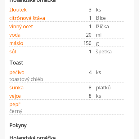
žloutek
3
ks
citrónová šťáva
1
lžíce
vinný ocet
1
lžička
voda
20
ml
máslo
150
g
sůl
1
špetka
Toast
pečivo
4
ks
toastový chléb
šunka
8
plátků
vejce
8
ks
pepř
černý
Pokyny
Holandská omáčka