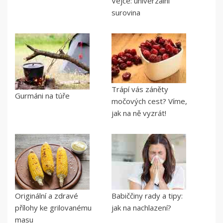
Vejce: univerzální
surovina
Trápí vás záněty
Gurmáni na túře
močových cest? Víme,
jak na ně vyzrát!
Originální a zdravé
Babiččiny rady a tipy:
přílohy ke grilovanému
jak na nachlazení?
masu