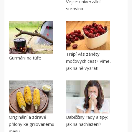
Vejce: univerzální
surovina
Trápí vás záněty
Gurmáni na túře
močových cest? Víme,
jak na ně vyzrát!
Originální a zdravé
Babiččiny rady a tipy:
přílohy ke grilovanému
jak na nachlazení?
masu