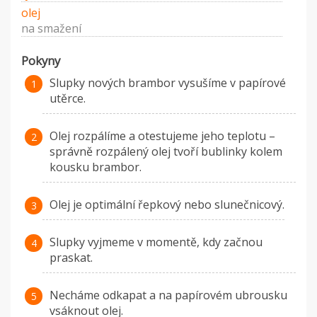
olej
na smažení
Pokyny
Slupky nových brambor vysušíme v papírové
utěrce.
Olej rozpálíme a otestujeme jeho teplotu –
správně rozpálený olej tvoří bublinky kolem
kousku brambor.
Olej je optimální řepkový nebo slunečnicový.
Slupky vyjmeme v momentě, kdy začnou
praskat.
Necháme odkapat a na papírovém ubrousku
vsáknout olej.