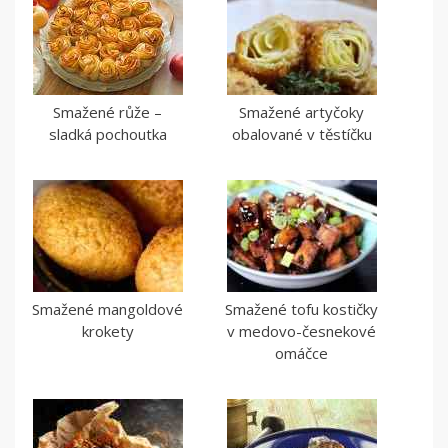
Smažené růže –
Smažené artyčoky
sladká pochoutka
obalované v těstíčku
Smažené mangoldové
Smažené tofu kostičky
krokety
v medovo-česnekové
omáčce