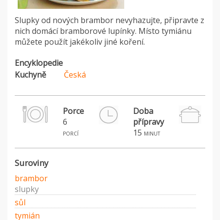
Slupky od nových brambor nevyhazujte, připravte z
nich domácí bramborové lupínky. Místo tymiánu
můžete použít jakékoliv jiné koření.
Encyklopedie
Kuchyně
Česká
Porce
Doba
6
přípravy
15
porcí
minut
Suroviny
brambor
slupky
sůl
tymián