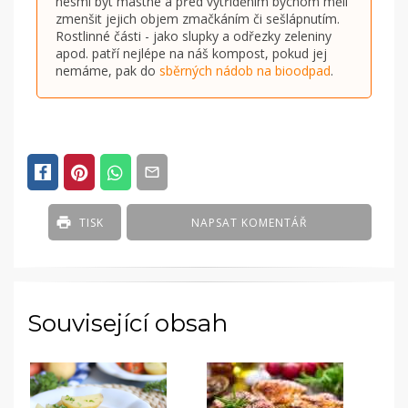
nesmí být mastné a před vytříděním bychom měli
zmenšit jejich objem zmačkáním či sešlápnutím.
Rostlinné části - jako slupky a odřezky zeleniny
apod. patří nejlépe na náš kompost, pokud jej
nemáme, pak do
sběrných nádob na bioodpad
.
TISK
NAPSAT KOMENTÁŘ
Související obsah