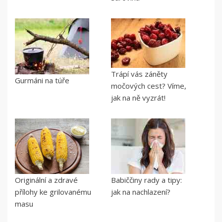
Trápí vás záněty
Gurmáni na túře
močových cest? Víme,
jak na ně vyzrát!
Originální a zdravé
Babiččiny rady a tipy:
přílohy ke grilovanému
jak na nachlazení?
masu