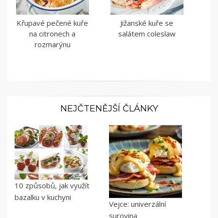
Křupavé pečené kuře
Jižanské kuře se
na citronech a
salátem coleslaw
rozmarýnu
NEJČTENĚJŠÍ ČLÁNKY
10 způsobů, jak využít
bazalku v kuchyni
Vejce: univerzální
surovina