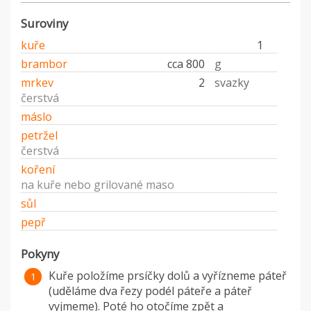
Suroviny
kuře
1
brambor
cca 800
g
mrkev
2
svazky
čerstvá
máslo
petržel
čerstvá
koření
na kuře nebo grilované maso
sůl
pepř
Pokyny
Kuře položíme prsíčky dolů a vyřízneme páteř
(uděláme dva řezy podél páteře a páteř
vyjmeme). Poté ho otočíme zpět a