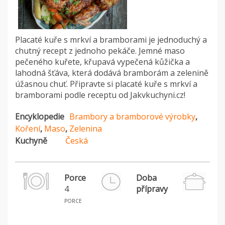
Placaté kuře s mrkví a bramborami je jednoduchý a
chutný recept z jednoho pekáče. Jemné maso
pečeného kuřete, křupavá vypečená kůžička a
lahodná šťáva, která dodává bramborám a zelenině
úžasnou chuť. Připravte si placaté kuře s mrkví a
bramborami podle receptu od Jakvkuchyni.cz!
Encyklopedie
Brambory a bramborové výrobky
,
Koření
,
Maso
,
Zelenina
Kuchyně
Česká
Porce
Doba
4
přípravy
H
porce