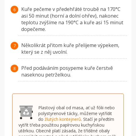
Kuře pečeme v předehřáté troubě na 170°C
asi 50 minut (horní a dolní ohřev), nakonec
teplotu zvýšíme na 190°C a kuře asi 15 minut
dopečeme.
Několikrát přitom kuře přelijeme výpekem,
který se z něj uvolní.
Před podáváním posypeme kuře čerstvě
naseknou petrželkou.
Plastový obal od masa, ať už fólii nebo
polystyrenové tácky, můžeme vytřídit
do
žlutých kontejnerů
. Stačí je předtím
vytřít třeba použitou papírovou kuchyňskou
utěrkou. Obecně platí zásada, že tříděné obaly