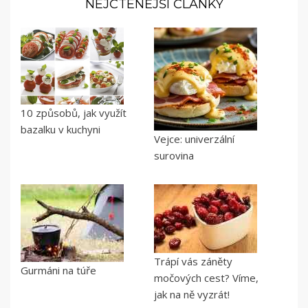
NEJČTENĚJŠÍ ČLÁNKY
10 způsobů, jak využít
bazalku v kuchyni
Vejce: univerzální
surovina
Trápí vás záněty
Gurmáni na túře
močových cest? Víme,
jak na ně vyzrát!