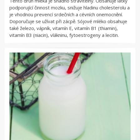
Tento druh mléka je snadno stravitelný. Obsahuje látky
podporující činnost mozku, snižuje hladinu cholesterolu a
je vhodnou prevencí srdečních a cévních onemocnění.
Doporučuje se užívat při zácpě. Sójové mléko obsahuje
také železo, vápník, vitamín E, vitamín B1 (thiamin),
vitamín B3 (niacin), vlákninu, fytoestrogeny a lecitin.