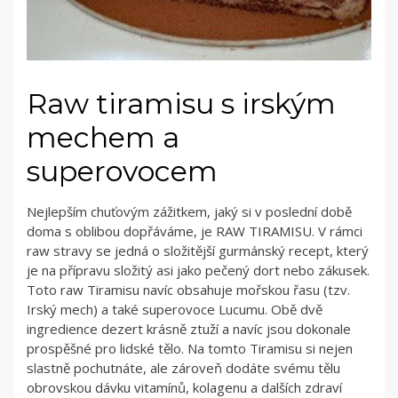
Raw tiramisu s irským
mechem a
superovocem
Nejlepším chuťovým zážitkem, jaký si v poslední době
doma s oblibou dopřáváme, je RAW TIRAMISU. V rámci
raw stravy se jedná o složitější gurmánský recept, který
je na přípravu složitý asi jako pečený dort nebo zákusek.
Toto raw Tiramisu navíc obsahuje mořskou řasu (tzv.
Irský mech) a také superovoce Lucumu. Obě dvě
ingredience dezert krásně ztuží a navíc jsou dokonale
prospěšné pro lidské tělo. Na tomto Tiramisu si nejen
slastně pochutnáte, ale zároveň dodáte svému tělu
obrovskou dávku vitamínů, kolagenu a dalších zdraví