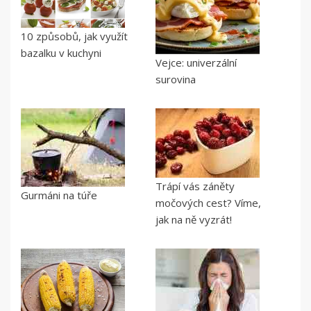
10 způsobů, jak využít
bazalku v kuchyni
Vejce: univerzální
surovina
Trápí vás záněty
Gurmáni na túře
močových cest? Víme,
jak na ně vyzrát!