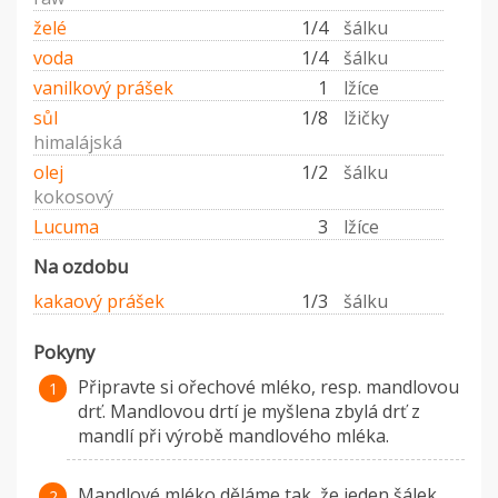
želé
1/4
šálku
voda
1/4
šálku
vanilkový prášek
1
lžíce
sůl
1/8
lžičky
himalájská
olej
1/2
šálku
kokosový
Lucuma
3
lžíce
Na ozdobu
kakaový prášek
1/3
šálku
Pokyny
Připravte si ořechové mléko, resp. mandlovou
drť. Mandlovou drtí je myšlena zbylá drť z
mandlí při výrobě mandlového mléka.
Mandlové mléko děláme tak, že jeden šálek