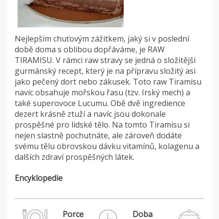
Nejlepším chuťovým zážitkem, jaký si v poslední
době doma s oblibou dopřáváme, je RAW
TIRAMISU. V rámci raw stravy se jedná o složitější
gurmánský recept, který je na přípravu složitý asi
jako pečený dort nebo zákusek. Toto raw Tiramisu
navíc obsahuje mořskou řasu (tzv. Irský mech) a
také superovoce Lucumu. Obě dvě ingredience
dezert krásně ztuží a navíc jsou dokonale
prospěšné pro lidské tělo. Na tomto Tiramisu si
nejen slastně pochutnáte, ale zároveň dodáte
svému tělu obrovskou dávku vitamínů, kolagenu a
dalších zdraví prospěšných látek.
Encyklopedie
Porce
Doba