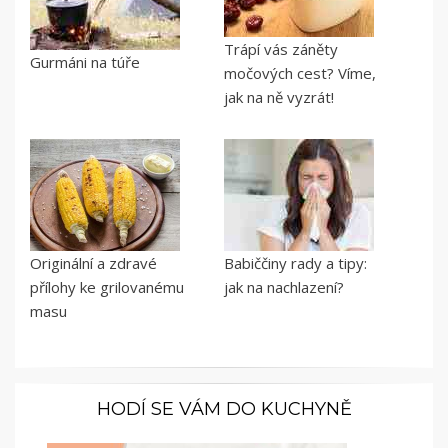
Trápí vás záněty
Gurmáni na túře
močových cest? Víme,
jak na ně vyzrát!
Originální a zdravé
Babiččiny rady a tipy:
přílohy ke grilovanému
jak na nachlazení?
masu
HODÍ SE VÁM DO KUCHYNĚ