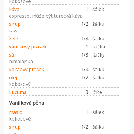
kokosové
káva
1
šálek
espresso, může být turecká káva
sirup
1/2
šálku
raw
želé
1/4
šálku
vanilkový prášek
1
lžička
sůl
1/8
lžičky
himalájská
kakaový prášek
1/4
šálku
olej
1/2
šálku
kokosový
Lucuma
3
lžíce
Vanilková pěna
máslo
1
šálek
kokosové
sirup
1/2
šálku
raw