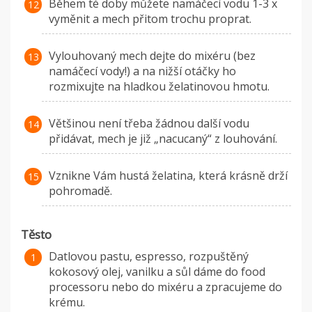
Během té doby můžete namáčecí vodu 1-3 x
vyměnit a mech přitom trochu proprat.
Vylouhovaný mech dejte do mixéru (bez
namáčecí vody!) a na nižší otáčky ho
rozmixujte na hladkou želatinovou hmotu.
Většinou není třeba žádnou další vodu
přidávat, mech je již „nacucaný“ z louhování.
Vznikne Vám hustá želatina, která krásně drží
pohromadě.
Těsto
Datlovou pastu, espresso, rozpuštěný
kokosový olej, vanilku a sůl dáme do food
processoru nebo do mixéru a zpracujeme do
krému.