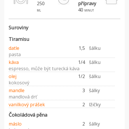
250
přípravy
40
ml
minut
Suroviny
Tiramisu
datle
1,5
šálku
pasta
káva
1/4
šálku
espresso, může být turecká káva
olej
1/2
šálku
kokosový
mandle
3
šálky
mandlová drť
vanilkový prášek
2
lžičky
Čokoládová pěna
máslo
2
šálky