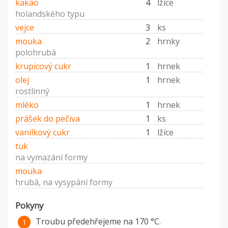
kakao
4
lžíce
holandského typu
vejce
3
ks
mouka
2
hrnky
polohrubá
krupicový cukr
1
hrnek
olej
1
hrnek
rostlinný
mléko
1
hrnek
prášek do pečiva
1
ks
vanilkový cukr
1
lžíce
tuk
na vymazání formy
mouka
hrubá, na vysypání formy
Pokyny
Troubu předehřejeme na 170 °C.