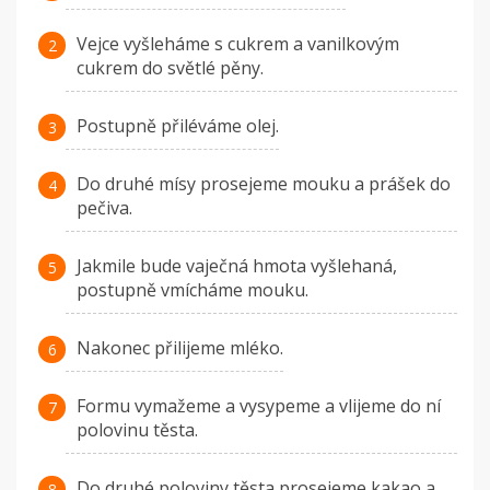
Vejce vyšleháme s cukrem a vanilkovým
cukrem do světlé pěny.
Postupně přiléváme olej.
Do druhé mísy prosejeme mouku a prášek do
pečiva.
Jakmile bude vaječná hmota vyšlehaná,
postupně vmícháme mouku.
Nakonec přilijeme mléko.
Formu vymažeme a vysypeme a vlijeme do ní
polovinu těsta.
Do druhé poloviny těsta prosejeme kakao a