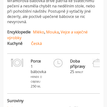
Mramorová bábovka dříve patřila ke svátečnímu
pečení a nesměla chybět na nedělním stole, nebo
při pohoštění návštěv. Postupně ji vytlačily jiné
dezerty, ale poctivě upečené bábovce se nic
nevyrovná.
Encyklopedie
Mléko
,
Mouka
,
Vejce a vaječné
výrobky
Kuchyně
Česká
Porce
Doba
1
přípravy
bábovka
25
minut
hrnek o
objemu
250 ml
Suroviny