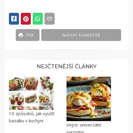
TISK
NAPSAT KOMENTÁŘ
NEJČTENĚJŠÍ ČLÁNKY
10 způsobů, jak využít
bazalku v kuchyni
Vejce: univerzální
surovina