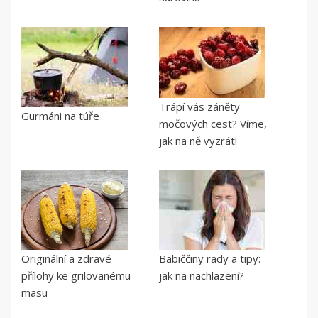
Trápí vás záněty
Gurmáni na túře
močových cest? Víme,
jak na ně vyzrát!
Originální a zdravé
Babiččiny rady a tipy:
přílohy ke grilovanému
jak na nachlazení?
masu