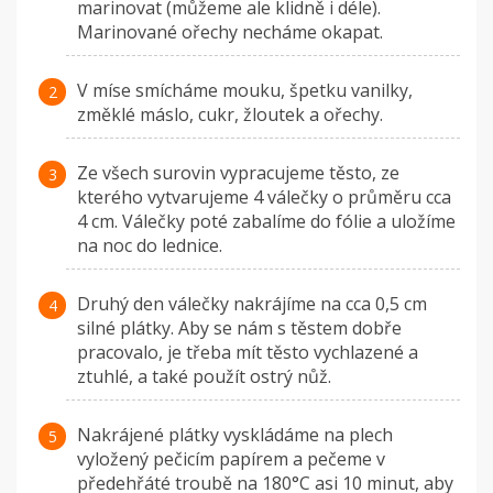
marinovat (můžeme ale klidně i déle).
Marinované ořechy necháme okapat.
V míse smícháme mouku, špetku vanilky,
změklé máslo, cukr, žloutek a ořechy.
Ze všech surovin vypracujeme těsto, ze
kterého vytvarujeme 4 válečky o průměru cca
4 cm. Válečky poté zabalíme do fólie a uložíme
na noc do lednice.
Druhý den válečky nakrájíme na cca 0,5 cm
silné plátky. Aby se nám s těstem dobře
pracovalo, je třeba mít těsto vychlazené a
ztuhlé, a také použít ostrý nůž.
Nakrájené plátky vyskládáme na plech
vyložený pečicím papírem a pečeme v
předehřáté troubě na 180°C asi 10 minut, aby