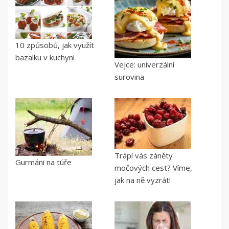
10 způsobů, jak využít
bazalku v kuchyni
Vejce: univerzální
surovina
Trápí vás záněty
Gurmáni na túře
močových cest? Víme,
jak na ně vyzrát!