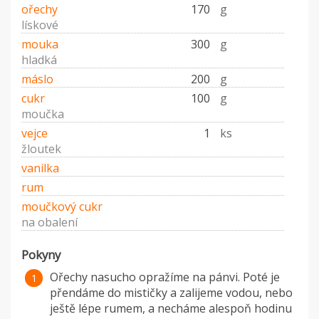
ořechy
170
g
lískové
mouka
300
g
hladká
máslo
200
g
cukr
100
g
moučka
vejce
1
ks
žloutek
vanilka
rum
moučkový cukr
na obalení
Pokyny
Ořechy nasucho opražíme na pánvi. Poté je
přendáme do mističky a zalijeme vodou, nebo
ještě lépe rumem, a necháme alespoň hodinu