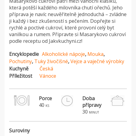
Masarykovo cukroví patří mezi vánoční klasiku,
která potěší každého milovníka chutí ořechů. Jeho
příprava je navíc neuvěřitelně jednoduchá – zvládne
ji každý i bez zkušeností s pečením. Dopřejte si
rychlé a poctivé cukroví, které provoní celý byt
vanilkou a rumem. Připravte si Masarykovo cukroví
podle receptu od Jakvkuchyni.cz!
Encyklopedie
Alkoholické nápoje
,
Mouka
,
Pochutiny
,
Tuky živočišné
,
Vejce a vaječné výrobky
Kuchyně
Česká
Příležitost
Vánoce
Porce
Doba
40
přípravy
ks
30
minut
Suroviny