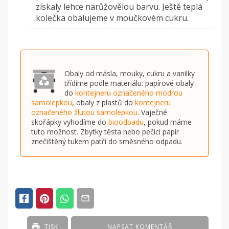
získaly lehce narůžovělou barvu. Ještě teplá
kolečka obalujeme v moučkovém cukru.
Obaly od másla, mouky, cukru a vanilky
třídíme podle materiálu: papírové obaly
do
kontejneru označeného modrou
samolepkou
, obaly z plastů do
kontejneru
označeného žlutou samolepkou
. Vaječné
skořápky vyhodíme do
bioodpadu
, pokud máme
tuto možnost. Zbytky těsta nebo pečicí papír
znečištěný tukem patří do směsného odpadu.
TISK
NAPSAT KOMENTÁŘ