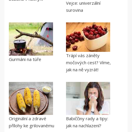
Vejce: univerzální
surovina
Trápí vás záněty
Gurmáni na túře
močových cest? Víme,
jak na ně vyzrát!
Originální a zdravé
Babiččiny rady a tipy:
přílohy ke grilovanému
jak na nachlazení?