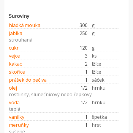
Suroviny
hladká mouka
300
g
jablka
250
g
strouhaná
cukr
120
g
vejce
3
ks
kakao
2
lžíce
skořice
1
lžíce
prášek do pečiva
1
sáček
olej
1/2
hrnku
rostlinný, slunečnicový nebo řepkový
voda
1/2
hrnku
teplá
vanilky
1
špetka
meruňky
1
hrst
sušené