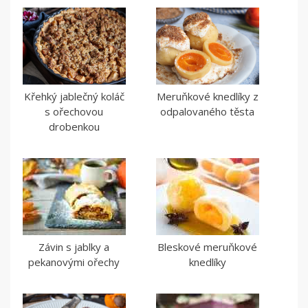
Křehký jablečný koláč
Meruňkové knedlíky z
s ořechovou
odpalovaného těsta
drobenkou
Závin s jablky a
Bleskové meruňkové
pekanovými ořechy
knedlíky