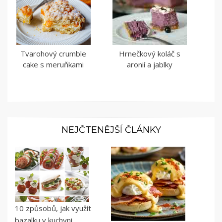
Tvarohový crumble
Hrnečkový koláč s
cake s meruňkami
aronií a jablky
NEJČTENĚJŠÍ ČLÁNKY
10 způsobů, jak využít
bazalku v kuchyni