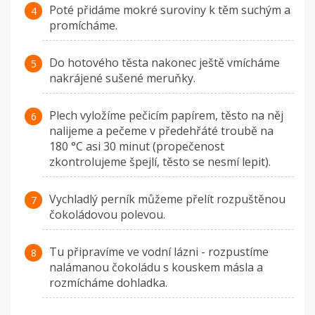
Poté přidáme mokré suroviny k těm suchým a
promícháme.
Do hotového těsta nakonec ještě vmícháme
nakrájené sušené meruňky.
Plech vyložíme pečicím papírem, těsto na něj
nalijeme a pečeme v předehřáté troubě na
180 °C asi 30 minut (propečenost
zkontrolujeme špejlí, těsto se nesmí lepit).
Vychladlý perník můžeme přelít rozpuštěnou
čokoládovou polevou.
Tu připravíme ve vodní lázni - rozpustíme
nalámanou čokoládu s kouskem másla a
rozmícháme dohladka.