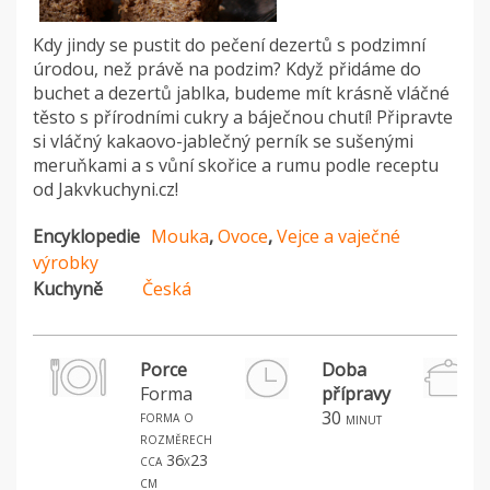
Kdy jindy se pustit do pečení dezertů s podzimní
úrodou, než právě na podzim? Když přidáme do
buchet a dezertů jablka, budeme mít krásně vláčné
těsto s přírodními cukry a báječnou chutí! Připravte
si vláčný kakaovo-jablečný perník se sušenými
meruňkami a s vůní skořice a rumu podle receptu
od Jakvkuchyni.cz!
Encyklopedie
Mouka
,
Ovoce
,
Vejce a vaječné
výrobky
Kuchyně
Česká
Porce
Doba
Forma
přípravy
forma o
30
minut
rozměrech
cca 36x23
cm