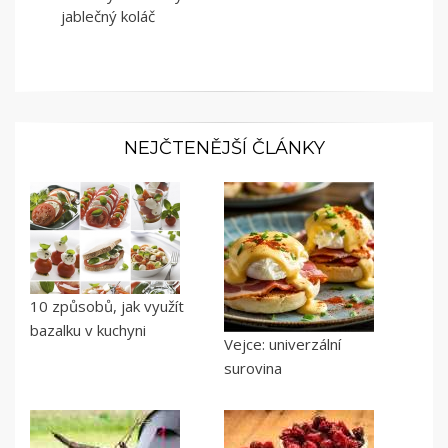
jablečný koláč
NEJČTENĚJŠÍ ČLÁNKY
10 způsobů, jak využít
bazalku v kuchyni
Vejce: univerzální
surovina