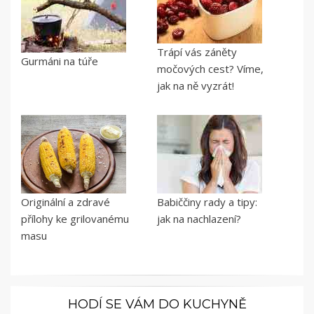
Trápí vás záněty
Gurmáni na túře
močových cest? Víme,
jak na ně vyzrát!
Originální a zdravé
Babiččiny rady a tipy:
přílohy ke grilovanému
jak na nachlazení?
masu
HODÍ SE VÁM DO KUCHYNĚ