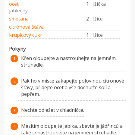
ocet
1
lžička
jablečný
smetana
2
lžíce
citrónová šťáva
krupicový cukr
1
lžíce
Pokyny
Křen oloupejte a nastrouhejte na jemném
struhadle.
Pak ho v misce zakapejte polovinou citronové
šťávy, přidejte ocet a vše dochuťte solí a
pepřem.
Nechte odležet v chladničce.
Mezitím oloupejte jablka, zbavte je jádřinců a
také je nastrouhejte na jemném struhadle.