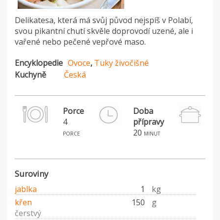
Delikatesa, která má svůj původ nejspíš v Polabí,
svou pikantní chutí skvěle doprovodí uzené, ale i
vařené nebo pečené vepřové maso.
Encyklopedie
Ovoce
,
Tuky živočišné
Kuchyně
Česká
Porce
Doba
4
přípravy
P
20
S
porce
minut
Suroviny
jablka
1
kg
křen
150
g
čerstvý