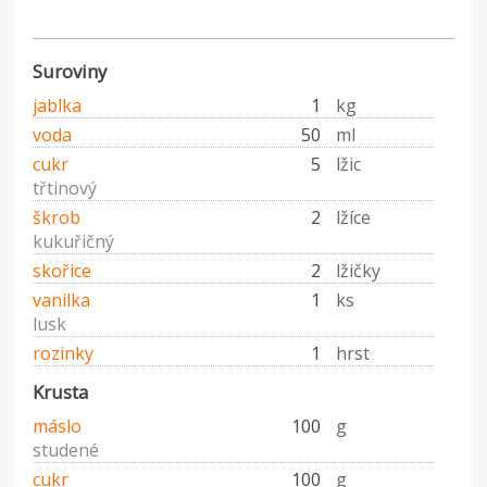
Suroviny
jablka
1
kg
voda
50
ml
cukr
5
lžic
třtinový
škrob
2
lžíce
kukuřičný
skořice
2
lžičky
vanilka
1
ks
lusk
rozinky
1
hrst
Krusta
máslo
100
g
studené
cukr
100
g