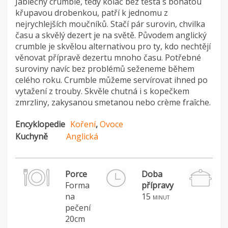
Jablečný crumble, tedy koláč bez těsta s bohatou
křupavou drobenkou, patří k jednomu z
nejrychlejších moučníků. Stačí pár surovin, chvilka
času a skvělý dezert je na světě. Původem anglický
crumble je skvělou alternativou pro ty, kdo nechtějí
věnovat přípravě dezertu mnoho času. Potřebné
suroviny navíc bez problémů seženeme během
celého roku. Crumble můžeme servírovat ihned po
vytažení z trouby. Skvěle chutná i s kopečkem
zmrzliny, zakysanou smetanou nebo crème fraîche.
Encyklopedie
Koření
,
Ovoce
Kuchyně
Anglická
Porce
Doba
Forma
přípravy
na
15
minut
pečení
20cm