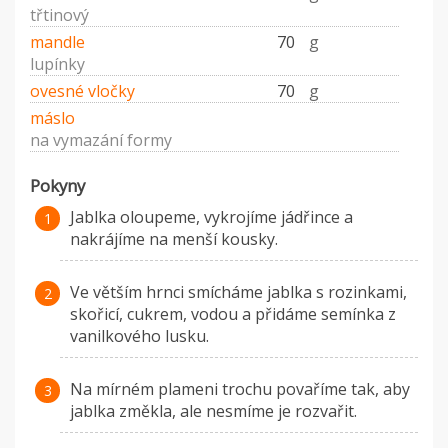
třtinový
mandle
70
g
lupínky
ovesné vločky
70
g
máslo
na vymazání formy
Pokyny
Jablka oloupeme, vykrojíme jádřince a
nakrájíme na menší kousky.
Ve větším hrnci smícháme jablka s rozinkami,
skořicí, cukrem, vodou a přidáme semínka z
vanilkového lusku.
Na mírném plameni trochu povaříme tak, aby
jablka změkla, ale nesmíme je rozvařit.