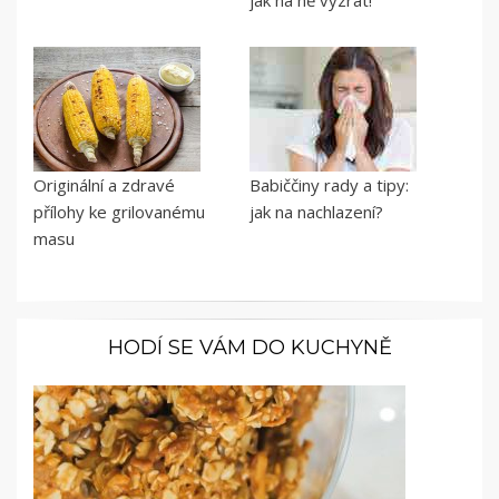
jak na ně vyzrát!
Originální a zdravé
Babiččiny rady a tipy:
přílohy ke grilovanému
jak na nachlazení?
masu
HODÍ SE VÁM DO KUCHYNĚ