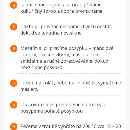
Jakmile budou jablka akorát, přidáme
kukuřičný škrob a dobře promícháme.
Takto připravené necháme chvilku odstát,
dokud se tekutina nevsákne.
Mezitím si připravíme posypku – mandlové
lupínky, ovesné vločky, máslo a cukr
smícháme a ručně zpracováváme, dokud
nevznikne posypka.
Formu na koláč, nebo na chlebíček, vymažeme
máslem.
Jablkovou směs přesuneme do formy a
posypeme bohatě posypkou.
Pečeme v troubě vyhřáté na 200 °C cca 15 – 20