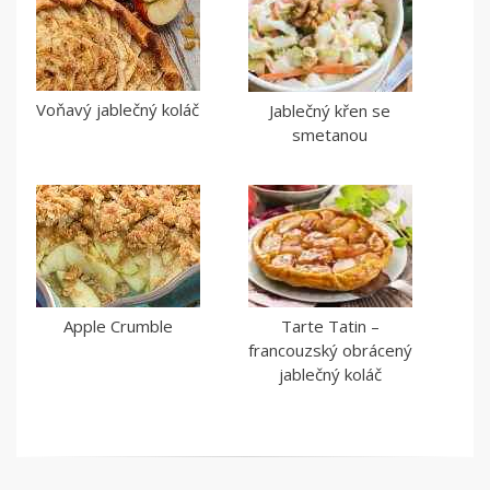
Voňavý jablečný koláč
Jablečný křen se
smetanou
Apple Crumble
Tarte Tatin –
francouzský obrácený
jablečný koláč