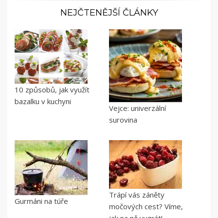
NEJČTENĚJŠÍ ČLÁNKY
10 způsobů, jak využít
bazalku v kuchyni
Vejce: univerzální
surovina
Trápí vás záněty
Gurmáni na túře
močových cest? Víme,