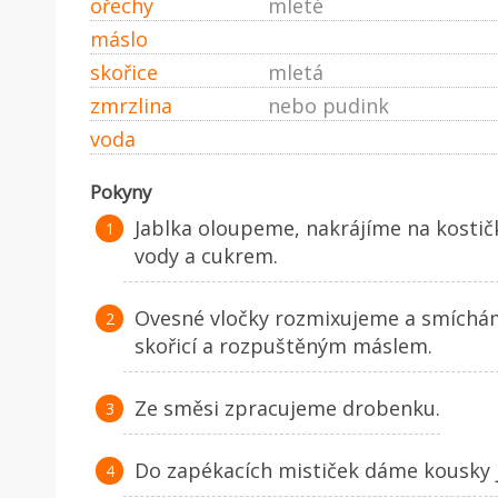
ořechy
mleté
máslo
skořice
mletá
zmrzlina
nebo pudink
voda
Pokyny
Jablka oloupeme, nakrájíme na kostič
vody a cukrem.
Ovesné vločky rozmixujeme a smíchám
skořicí a rozpuštěným máslem.
Ze směsi zpracujeme drobenku.
Do zapékacích mističek dáme kousky 