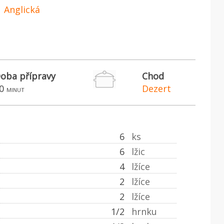
Anglická
oba přípravy
Chod
0
Dezert
minut
6
ks
6
lžic
4
lžíce
2
lžíce
2
lžíce
1/2
hrnku