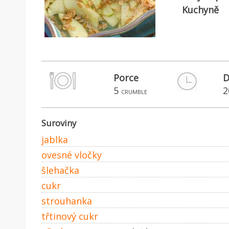
Kuchyně
Porce
D
5
2
crumble
Suroviny
jablka
ovesné vločky
šlehačka
cukr
strouhanka
třtinový cukr