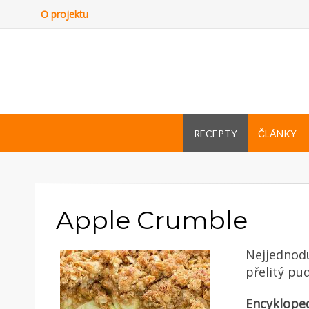
O projektu
RECEPTY
ČLÁNKY
Apple Crumble
Nejjednodu
přelitý pu
Encyklope