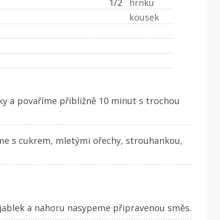
1/2
hrnku
kousek
ky a povaříme přibližně 10 minut s trochou
e s cukrem, mletými ořechy, strouhankou,
jablek a nahoru nasypeme připravenou směs.