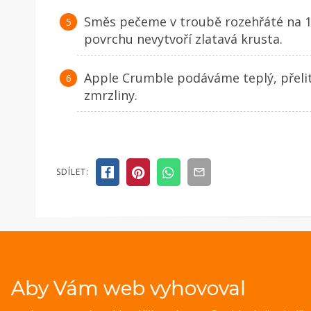
Směs pečeme v troubě rozehřáté na 19
povrchu nevytvoří zlatavá krusta.
Apple Crumble podáváme teplý, přel
zmrzliny.
SDÍLET:
Aby Vám web vyhovoval