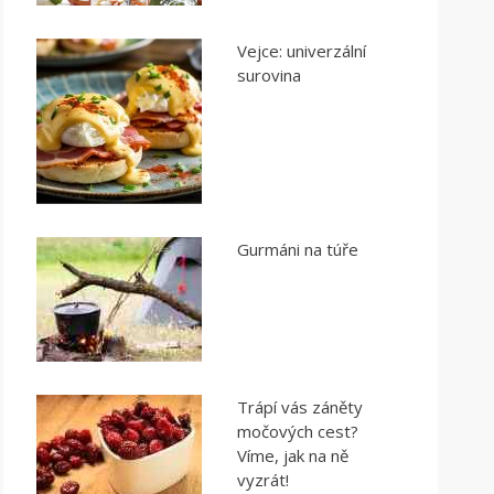
Vejce: univerzální
surovina
Gurmáni na túře
Trápí vás záněty
močových cest?
Víme, jak na ně
vyzrát!