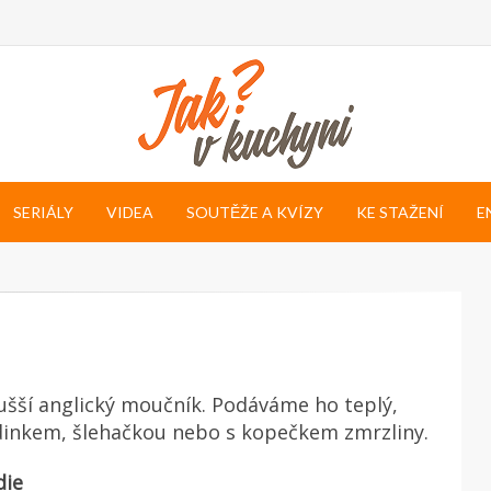
SERIÁLY
VIDEA
SOUTĚŽE A KVÍZY
KE STAŽENÍ
E
šší anglický moučník. Podáváme ho teplý,
dinkem, šlehačkou nebo s kopečkem zmrzliny.
die