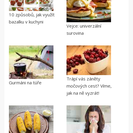
10 způsobů, jak využít
bazalku v kuchyni
Vejce: univerzální
surovina
Trápí vás záněty
Gurmáni na túře
močových cest? Víme,
jak na ně vyzrát!