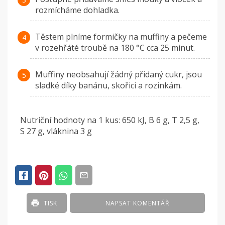
rozmícháme dohladka.
Těstem plníme formičky na muffiny a pečeme
v rozehřáté troubě na 180 °C cca 25 minut.
Muffiny neobsahují žádný přidaný cukr, jsou
sladké díky banánu, skořici a rozinkám.
Nutriční hodnoty na 1 kus: 650 kJ, B 6 g, T 2,5 g,
S 27 g, vláknina 3 g
TISK
NAPSAT KOMENTÁŘ