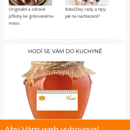
Originální a zdravé
Babiččiny rady a tipy:
přílohy ke grilovanému
jak na nachlazení?
masu
HODÍ SE VÁM DO KUCHYNĚ
Samolepky pro kořenky: S oranžovým hrncem
Aby Vám web vyhovoval