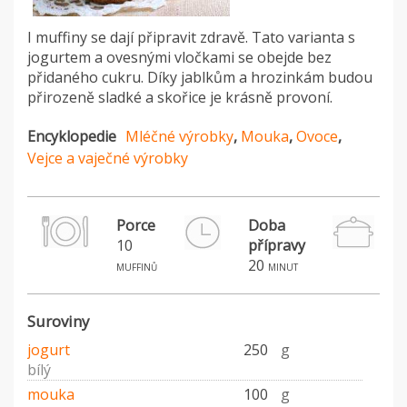
I muffiny se dají připravit zdravě. Tato varianta s
jogurtem a ovesnými vločkami se obejde bez
přidaného cukru. Díky jablkům a hrozinkám budou
přirozeně sladké a skořice je krásně provoní.
Encyklopedie
Mléčné výrobky
,
Mouka
,
Ovoce
,
Vejce a vaječné výrobky
Porce
Doba
10
přípravy
20
muffinů
minut
Suroviny
jogurt
250
g
bílý
mouka
100
g