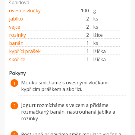
špaldová
ovesné vločky
100
g
jablko
2
ks
vejce
2
ks
rozinky
2
lžíce
banán
1
ks
kypřící prášek
1
lžička
skořice
1
lžička
Pokyny
Mouku smícháme s ovesnými vločkami,
kypřicím práškem a skořicí.
Jogurt rozmícháme s vejcem a přidáme
rozmačkaný banán, nastrouhaná jablka a
rozinky.
Postupně přidáváme směs mouky a vloček a