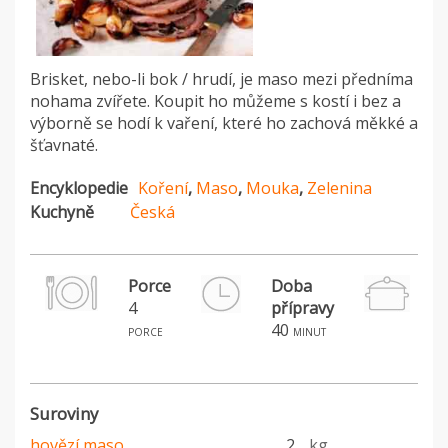
Brisket, nebo-li bok / hrudí, je maso mezi předníma
nohama zvířete. Koupit ho můžeme s kostí i bez a
výborně se hodí k vaření, které ho zachová měkké a
šťavnaté.
Encyklopedie
Koření
,
Maso
,
Mouka
,
Zelenina
Kuchyně
Česká
Porce
Doba
4
přípravy
H
40
porce
minut
Suroviny
hovězí maso
2
kg