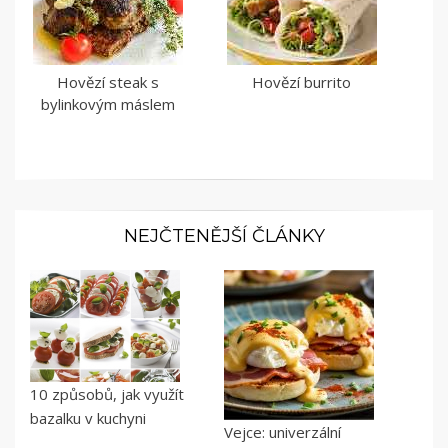
Hovězí steak s
Hovězí burrito
bylinkovým máslem
NEJČTENĚJŠÍ ČLÁNKY
10 způsobů, jak využít
bazalku v kuchyni
Vejce: univerzální