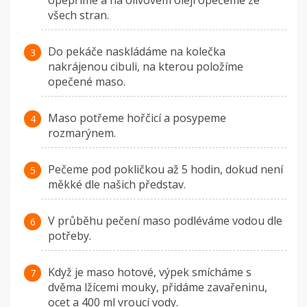
opepříme a na olivovém oleji opečeme ze
všech stran.
Do pekáče naskládáme na kolečka
nakrájenou cibuli, na kterou položíme
opečené maso.
Maso potřeme hořčicí a posypeme
rozmarýnem.
Pečeme pod pokličkou až 5 hodin, dokud není
měkké dle našich představ.
V průběhu pečení maso podléváme vodou dle
potřeby.
Když je maso hotové, výpek smícháme s
dvěma lžícemi mouky, přidáme zavařeninu,
ocet a 400 ml vroucí vody.