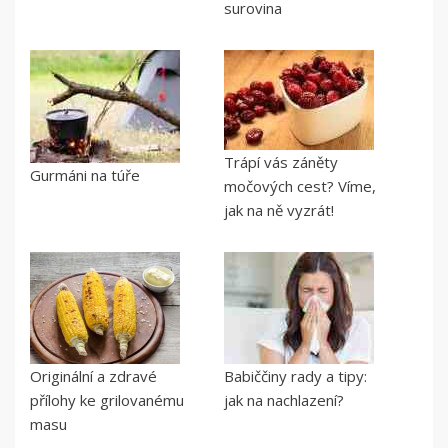
surovina
Trápí vás záněty
Gurmáni na túře
močových cest? Víme,
jak na ně vyzrát!
Originální a zdravé
Babiččiny rady a tipy:
přílohy ke grilovanému
jak na nachlazení?
masu