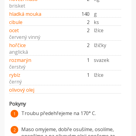
brisket
hladká mouka
140
g
cibule
2
ks
ocet
2
lžíce
červený vinný
hořčice
2
lžičky
anglická
rozmarýn
1
svazek
čerstvý
rybíz
1
lžíce
černý
olivový olej
Pokyny
Troubu předehřejeme na 170° C.
Maso omyjeme, dobře osušíme, osolíme,