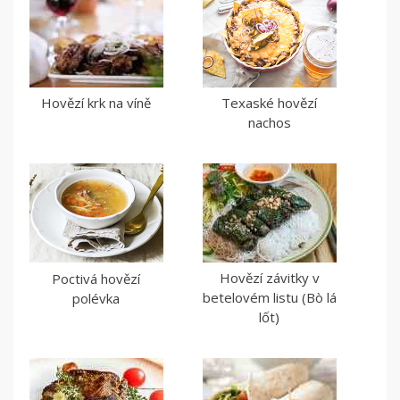
Hovězí krk na víně
Texaské hovězí
nachos
Hovězí závitky v
Poctivá hovězí
betelovém listu (Bò lá
polévka
lốt)