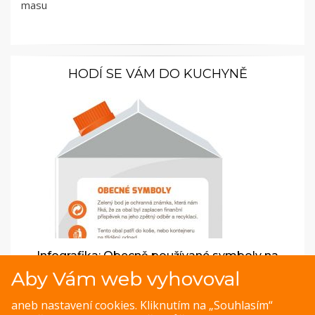
masu
HODÍ SE VÁM DO KUCHYNĚ
Infografika: Obecně používané symboly na
obalech
Aby Vám web vyhovoval
Když se vám do ruky dostane neznámý výrobek, určitě si
aneb nastavení cookies. Kliknutím na „Souhlasím“
jej pořádně prohlédnete. Jeho obal totiž obsahuje zásadní