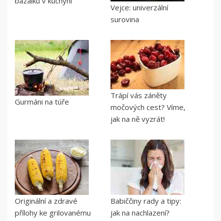
bazalku v kuchyni
Vejce: univerzální
surovina
Trápí vás záněty
Gurmáni na túře
močových cest? Víme,
jak na ně vyzrát!
Originální a zdravé
Babiččiny rady a tipy:
přílohy ke grilovanému
jak na nachlazení?