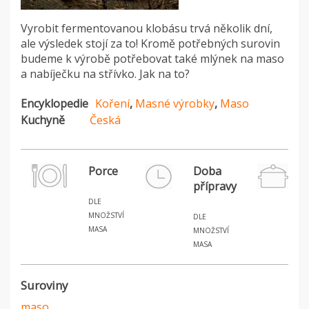
Vyrobit fermentovanou klobásu trvá několik dní,
ale výsledek stojí za to! Kromě potřebných surovin
budeme k výrobě potřebovat také mlýnek na maso
a nabíječku na střívko. Jak na to?
Encyklopedie
Koření
,
Masné výrobky
,
Maso
Kuchyně
Česká
Porce
Doba
přípravy
dle
množství
dle
masa
množství
masa
Suroviny
maso