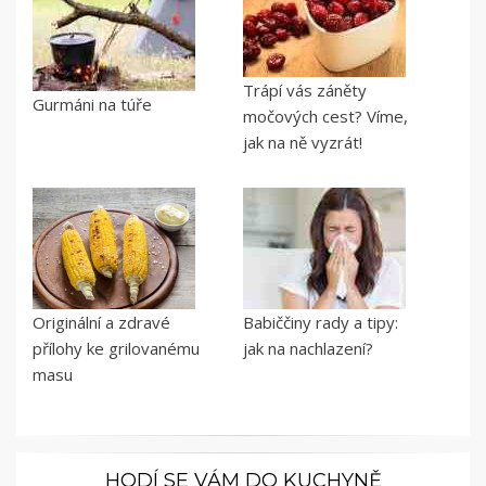
Trápí vás záněty
Gurmáni na túře
močových cest? Víme,
jak na ně vyzrát!
Originální a zdravé
Babiččiny rady a tipy:
přílohy ke grilovanému
jak na nachlazení?
masu
HODÍ SE VÁM DO KUCHYNĚ