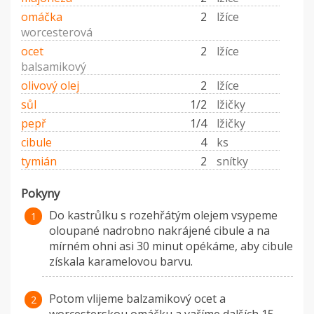
omáčka
2
lžíce
worcesterová
ocet
2
lžíce
balsamikový
olivový olej
2
lžíce
sůl
1/2
lžičky
pepř
1/4
lžičky
cibule
4
ks
tymián
2
snítky
Pokyny
Do kastrůlku s rozehřátým olejem vsypeme
oloupané nadrobno nakrájené cibule a na
mírném ohni asi 30 minut opékáme, aby cibule
získala karamelovou barvu.
Potom vlijeme balzamikový ocet a