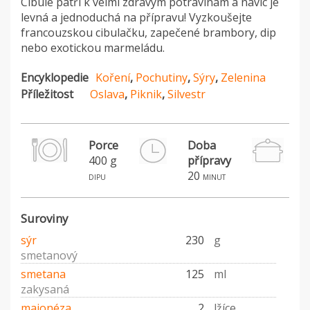
Cibule patří k velmi zdravým potravinám a navíc je
levná a jednoduchá na přípravu! Vyzkoušejte
francouzskou cibulačku, zapečené brambory, dip
nebo exotickou marmeládu.
Encyklopedie
Koření
,
Pochutiny
,
Sýry
,
Zelenina
Příležitost
Oslava
,
Piknik
,
Silvestr
Porce
Doba
400 g
přípravy
P
20
dipu
minut
Suroviny
sýr
230
g
smetanový
smetana
125
ml
zakysaná
majonéza
2
lžíce