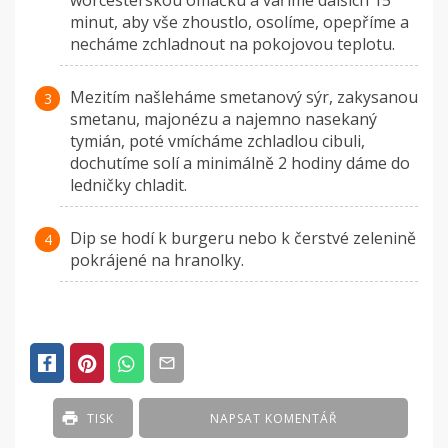
worcesterskou omáčku a vaříme dalších 15
minut, aby vše zhoustlo, osolíme, opepříme a
necháme zchladnout na pokojovou teplotu.
Mezitím našleháme smetanový sýr, zakysanou
smetanu, majonézu a najemno nasekaný
tymián, poté vmícháme zchladlou cibuli,
dochutíme solí a minimálně 2 hodiny dáme do
ledničky chladit.
Dip se hodí k burgeru nebo k čerstvé zelenině
pokrájené na hranolky.
TISK
NAPSAT KOMENTÁŘ