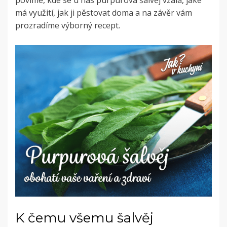
povíme, kde se u nás purpurová šalvěj vzala, jaké
má využití, jak ji pěstovat doma a na závěr vám
prozradíme výborný recept.
K čemu všemu šalvěj