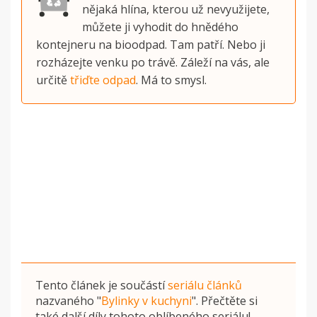
nějaká hlína, kterou už nevyužijete,
můžete ji vyhodit do hnědého
kontejneru na bioodpad. Tam patří. Nebo ji
rozházejte venku po trávě. Záleží na vás, ale
určitě
třiďte odpad
. Má to smysl.
Tento článek je součástí
seriálu článků
nazvaného
"
Bylinky v kuchyni
"
. Přečtěte si
také další díly tohoto oblíbeného seriálu!