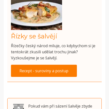
Řízky se šalvějí
Řízečky český národ miluje, co kdybychom si je
tentokrát zkusili udělat trochu jinak?
Vyzkoušejme je se šalvějí.
Recept - suroviny a postup
Pokud vám při sázení šalvěje zbyde