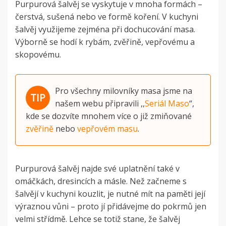
Purpurová šalvěj se vyskytuje v mnoha formách –
čerstvá, sušená nebo ve formě koření. V kuchyni
šalvěj využijeme zejména při dochucování masa.
Výborně se hodí k rybám, zvěřině, vepřovému a
skopovému.
Pro všechny milovníky masa jsme na
našem webu připravili ,,
Seriál Maso
“,
kde se dozvíte mnohem více o již zmiňované
zvěřině
nebo
vepřovém masu
.
Purpurová šalvěj najde své uplatnění také v
omáčkách, dresincích a másle. Než začneme s
šalvějí v kuchyni kouzlit, je nutné mít na paměti její
výraznou vůni – proto jí přidávejme do pokrmů jen
velmi střídmě. Lehce se totiž stane, že šalvěj