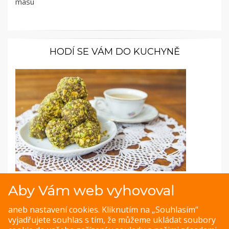
masu
HODÍ SE VÁM DO KUCHYNĚ
Fotopostup: Nepečené datlové cukroví
Aby Vám web vyhovoval
Datlové kuličky jsou jako chytrá horákyně – sladké, ale
aneb nastavení cookies. Kliknutím na „Souhlasím“
dietní. Pochutnáte si na nich, ale zároveň jsou super
vyjadřujete souhlas s tím, že můžeme ukládat soubory
zdravé. Vytvoříte je během deseti minut, ale vypadají