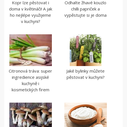
Kopr lze pěstovat i
Odhalte žhavé kouzlo
doma v květináči! A jak
chilli papriček a
ho nejlépe využijeme
vypěstujte si je doma
v kuchyni?
Citronová tráva: super
Jaké bylinky můžete
ingredience asijské
pěstovat v kuchyni?
kuchyně i
kosmetických firem