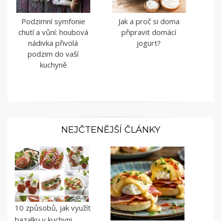
Podzimní symfonie
Jak a proč si doma
chutí a vůní: houbová
připravit domácí
nádivka přivolá
jogurt?
podzim do vaší
kuchyně
NEJČTENĚJŠÍ ČLÁNKY
10 způsobů, jak využít
bazalku v kuchyni