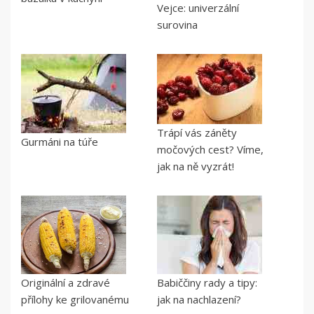
Vejce: univerzální
surovina
Trápí vás záněty
Gurmáni na túře
močových cest? Víme,
jak na ně vyzrát!
Originální a zdravé
Babiččiny rady a tipy:
přílohy ke grilovanému
jak na nachlazení?