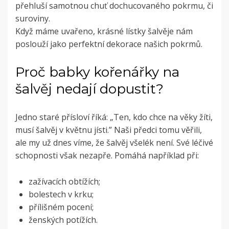
přehluší samotnou chuť dochucovaného pokrmu, či
suroviny.
Když máme uvařeno, krásné lístky šalvěje nám
poslouží jako perfektní dekorace našich pokrmů.
Proč babky kořenářky na
šalvěj nedají dopustit?
Jedno staré přísloví říká: „Ten, kdo chce na věky žíti,
musí šalvěj v květnu jísti.” Naši předci tomu věřili,
ale my už dnes víme, že šalvěj všelék není. Své léčivé
schopnosti však nezapře. Pomáhá například při:
zažívacích obtížích
;
bolestech v krku
;
přílišném pocení
;
ženských potížích.