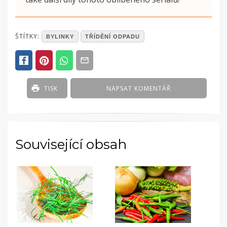
POSTED
ŠTÍTKY:
BYLINKY
TŘÍDĚNÍ ODPADU
IN
ČLÁNKY
,
PRODUKTY
Z
ŘADY
TISK
NAPSAT KOMENTÁŘ
-
VEJCE
A
VAJEČNÉ
VÝROBKY
Související obsah