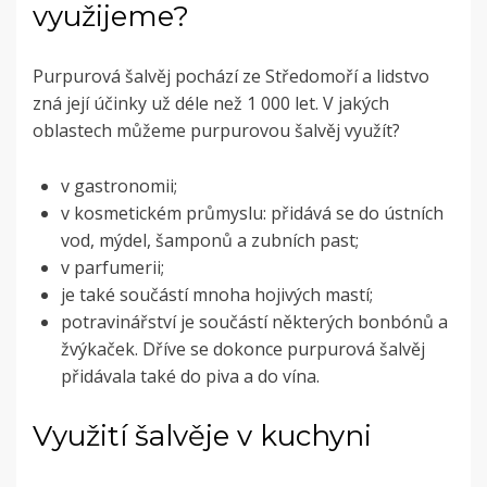
využijeme?
Purpurová šalvěj pochází ze Středomoří a lidstvo
zná její účinky už déle než 1 000 let. V jakých
oblastech můžeme purpurovou šalvěj využít?
v gastronomii
;
v kosmetickém průmyslu: přidává se do ústních
vod, mýdel, šamponů a zubních past
;
v parfumerii
;
je také součástí mnoha hojivých mastí
;
potravinářství je součástí některých bonbónů a
žvýkaček. Dříve se dokonce purpurová šalvěj
přidávala také do piva a do vína.
Využití šalvěje v kuchyni