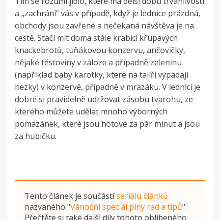
Tím se rozumí jídlo, které má delší dobu trvanlivosti
a „zachrání“ vás v případě, když je lednice prázdná,
obchody jsou zavřené a nečekaná návštěva je na
cestě. Stačí mít doma stále krabici křupavých
knackebrotů, tuňákovou konzervu, ančovičky,
nějaké těstoviny v záloze a případně zeleninu
(například baby karotky, které na talíři vypadají
hezky) v konzervě, případně v mrazáku. V lednici je
dobré si pravidelně udržovat zásobu tvarohu, ze
kterého můžete udělat mnoho výborných
pomazánek, které jsou hotové za pár minut a jsou
za hubičku.
Tento článek je součástí
seriálu článků
nazvaného
"
Vánoční speciál plný rad a tipů
"
.
Přečtěte si také další díly tohoto oblíbeného