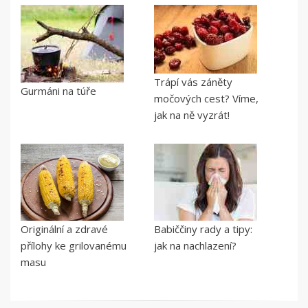
Trápí vás záněty
Gurmáni na túře
močových cest? Víme,
jak na ně vyzrát!
Originální a zdravé
Babiččiny rady a tipy:
přílohy ke grilovanému
jak na nachlazení?
masu