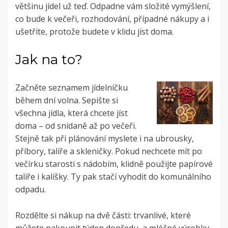
většinu jídel už teď. Odpadne vám složité vymýšlení,
co bude k večeři, rozhodování, případné nákupy a i
ušetříte, protože budete v klidu jíst doma.
Jak na to?
Začněte seznamem jídelníčku
během dní volna. Sepište si
všechna jídla, která chcete jíst
doma – od snídaně až po večeři.
Stejně tak při plánování myslete i na ubrousky,
příbory, talíře a skleničky. Pokud nechcete mít po
večírku starosti s nádobím, klidně použijte papírové
talíře i kalíšky. Ty pak stačí vyhodit do komunálního
odpadu.
Rozdělte si nákup na dvě části: trvanlivé, které
můžete nakoupit týden dopředu, a mléčné výrobky,