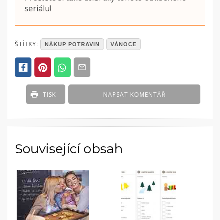
seriálu!
POSTED
ŠTÍTKY:
NÁKUP POTRAVIN
VÁNOCE
IN
ČLÁNKY
TISK
NAPSAT KOMENTÁŘ
Související obsah