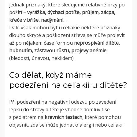
jednak příznaky, které sledujeme relativně brzy po
požití –
vyrážka, dýchací potíže, průjem, zácpa,
křeče v břiše, nadýmání
…
Dále však mohou být u celiakie některé příznaky
dlouho skryté a poškození střeva se může projevit
až po nějakém čase formou
neprospívání dítěte,
hubnutím, zástavou růstu, projevy anémie
(bledostí, únavou, neklidem).
Co dělat, když máme
podezření na celiakii u dítěte?
Při podezření na negativní odezvu po zavedení
lepku do stravy dítěte je vhodné domluvit se
s pediatrem na
krevních testech
, které pomohou
objasnit, zda se může jednat o alergii nebo celiakii.