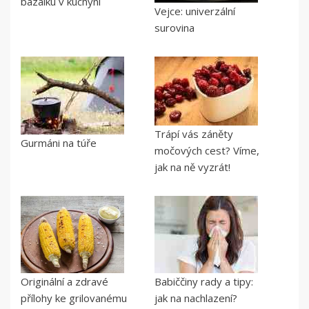
bazalku v kuchyni
Vejce: univerzální
surovina
Trápí vás záněty
Gurmáni na túře
močových cest? Víme,
jak na ně vyzrát!
Originální a zdravé
Babiččiny rady a tipy:
přílohy ke grilovanému
jak na nachlazení?