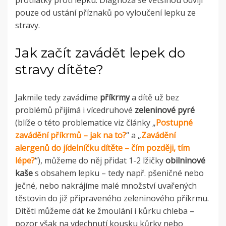
pouze od ustání příznaků po vyloučení lepku ze
stravy.
Jak začít zavádět lepek do
stravy dítěte?
Jakmile tedy zavádíme
příkrmy
a dítě už bez
problémů přijímá i vícedruhové
zeleninové pyré
(blíže o této problematice viz články „
Postupné
zavádění příkrmů – jak na to?
“ a „
Zavádění
alergenů do jídelníčku dítěte – čím později, tím
lépe?
“), můžeme do něj přidat 1-2 lžičky
obilninové
kaše
s obsahem lepku – tedy např. pšeničné nebo
ječné, nebo nakrájíme malé množství uvařených
těstovin do již připraveného zeleninového příkrmu.
Dítěti můžeme dát ke žmoulání i kůrku chleba –
pozor však na vdechnutí kousku kůrky nebo