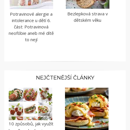
Bezlepková strava v
Potravinové alergie a
dětském věku
intolerance u dětí 6.
část: Potravinová
neofóbie aneb mé dítě
to nejí
NEJČTENĚJŠÍ ČLÁNKY
10 způsobů, jak využít