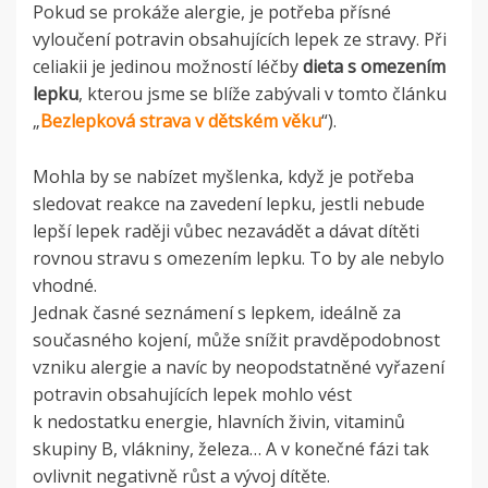
Pokud se prokáže alergie, je potřeba přísné
vyloučení potravin obsahujících lepek ze stravy. Při
celiakii je jedinou možností léčby
dieta s omezením
lepku
, kterou jsme se blíže zabývali v tomto článku
„
Bezlepková strava v dětském věku
“).
Mohla by se nabízet myšlenka, když je potřeba
sledovat reakce na zavedení lepku, jestli nebude
lepší lepek raději vůbec nezavádět a dávat dítěti
rovnou stravu s omezením lepku. To by ale nebylo
vhodné.
Jednak časné seznámení s lepkem, ideálně za
současného kojení, může snížit pravděpodobnost
vzniku alergie a navíc by neopodstatněné vyřazení
potravin obsahujících lepek mohlo vést
k nedostatku energie, hlavních živin, vitaminů
skupiny B, vlákniny, železa… A v konečné fázi tak
ovlivnit negativně růst a vývoj dítěte.