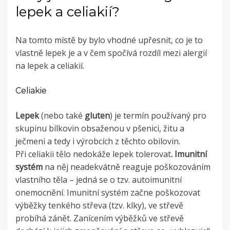
lepek a celiakií?
Na tomto místě by bylo vhodné upřesnit, co je to
vlastně lepek je a v čem spočívá rozdíl mezi alergií
na lepek a celiakií.
Celiakie
Lepek
(nebo také
gluten
) je termín používaný pro
skupinu bílkovin obsaženou v pšenici, žitu a
ječmeni a tedy i výrobcích z těchto obilovin.
Při celiakii tělo nedokáže lepek tolerovat
. Imunitní
systém
na něj neadekvátně reaguje poškozováním
vlastního těla – jedná se o tzv. autoimunitní
onemocnění. Imunitní systém začne poškozovat
výběžky tenkého střeva (tzv. klky), ve střevě
probíhá zánět. Zanícením výběžků ve střevě