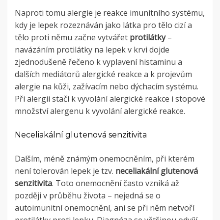
Naproti tomu alergie je reakce imunitního systému,
kdy je lepek rozeznáván jako látka pro tělo cizí a
tělo proti němu začne vytvářet
protilátky
–
navázáním protilátky na lepek v krvi dojde
zjednodušeně řečeno k vyplavení histaminu a
dalších mediátorů alergické reakce a k projevům
alergie na kůži, zažívacím nebo dýchacím systému.
Při alergii stačí k vyvolání alergické reakce i stopové
množství alergenu k vyvolání alergické reakce.
Neceliakální glutenová senzitivita
Dalším, méně známým onemocněním, při kterém
není tolerován lepek je tzv.
neceliakální glutenová
senzitivita
. Toto onemocnění často vzniká až
později v průběhu života – nejedná se o
autoimunitní onemocnění, ani se při něm netvoří
protilátky proti lepku. Diagnóza se většinou odvíjí