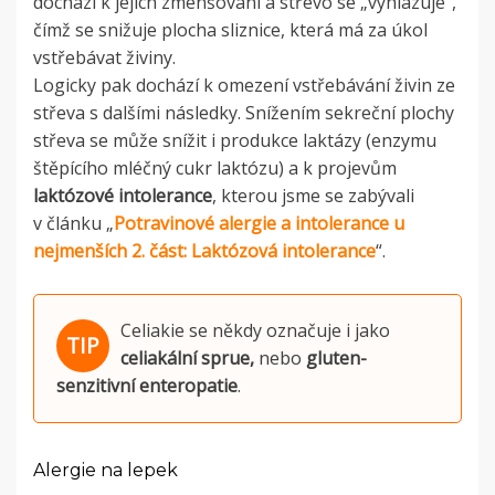
dochází k jejich zmenšování a střevo se „vyhlazuje“,
čímž se snižuje plocha sliznice, která má za úkol
vstřebávat živiny.
Logicky pak dochází k omezení vstřebávání živin ze
střeva s dalšími následky. Snížením sekreční plochy
střeva se může snížit i produkce laktázy (enzymu
štěpícího mléčný cukr laktózu) a k projevům
laktózové intolerance
, kterou jsme se zabývali
v článku „
Potravinové alergie a intolerance u
nejmenších 2. část: Laktózová intolerance
“.
Celiakie se někdy označuje i jako
celiakální sprue,
nebo
gluten-
senzitivní enteropatie
.
Alergie na lepek