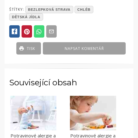
POSTED
ŠTÍTKY:
BEZLEPKOVÁ STRAVA
CHLÉB
IN
DĚTSKÁ JÍDLA
ČLÁNKY
TISK
NAPSAT KOMENTÁŘ
Související obsah
Potravinové alergie a
Potravinové alergie a