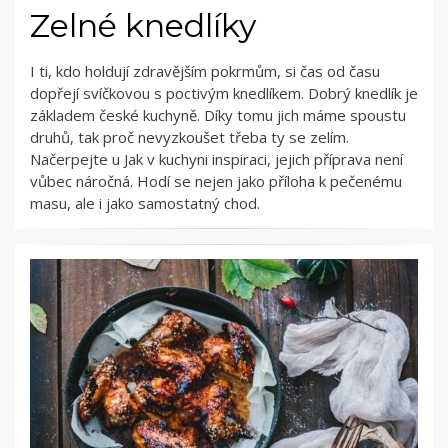
Zelné knedlíky
I ti, kdo holdují zdravějším pokrmům, si čas od času
dopřejí svíčkovou s poctivým knedlíkem. Dobrý knedlík je
základem české kuchyně. Díky tomu jich máme spoustu
druhů, tak proč nevyzkoušet třeba ty se zelím.
Načerpejte u Jak v kuchyni inspiraci, jejich příprava není
vůbec náročná. Hodí se nejen jako příloha k pečenému
masu, ale i jako samostatný chod.