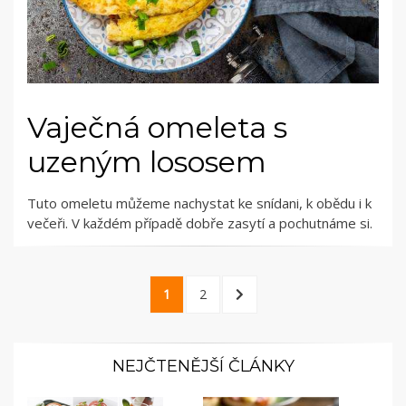
Vaječná omeleta s
uzeným lososem
Tuto omeletu můžeme nachystat ke snídani, k obědu i k
večeři. V každém případě dobře zasytí a pochutnáme si.
Stránkování
PAGE
PAGE
NEXT
1
2
příspěvků
PAGE
NEJČTENĚJŠÍ ČLÁNKY