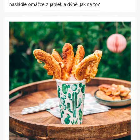
nasládlé omáčce z jablek a dýně. Jak na to?