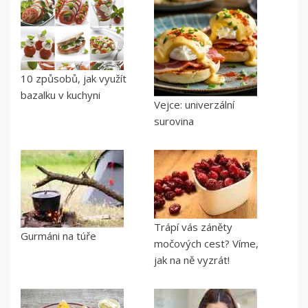
10 způsobů, jak využít
bazalku v kuchyni
Vejce: univerzální
surovina
Trápí vás záněty
Gurmáni na túře
močových cest? Víme,
jak na ně vyzrát!