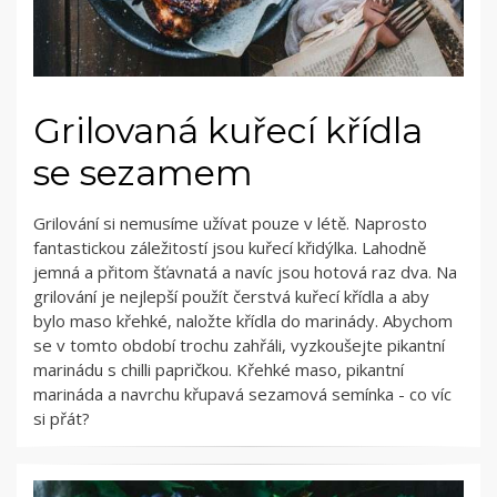
Grilovaná kuřecí křídla
se sezamem
Grilování si nemusíme užívat pouze v létě. Naprosto
fantastickou záležitostí jsou kuřecí křidýlka. Lahodně
jemná a přitom šťavnatá a navíc jsou hotová raz dva. Na
grilování je nejlepší použít čerstvá kuřecí křídla a aby
bylo maso křehké, naložte křídla do marinády. Abychom
se v tomto období trochu zahřáli, vyzkoušejte pikantní
marinádu s chilli papričkou. Křehké maso, pikantní
marináda a navrchu křupavá sezamová semínka - co víc
si přát?