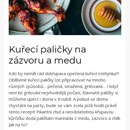
Kuřecí paličky na
zázvoru a medu
Kdo by neměl rád dokřupava opečená kuřecí stehýnka?!
Oblíbené kuřecí paličky lze připravovat na mnoho
různých způsobů… pečená, smažená, grilovaná… I když
není ke grilování nejvhodnější počasí, šťavnaté paličky si
můžeme upéct i doma v troubě. A pokud se doma
chystáte na party, bude se vám zcela jistě hodit právě
tento recept! Pikantní chuť a neodolatelnou křupavou
kůrčičku dodá paličkám marináda z medu, zázvoru a chilli.
Jak na to?