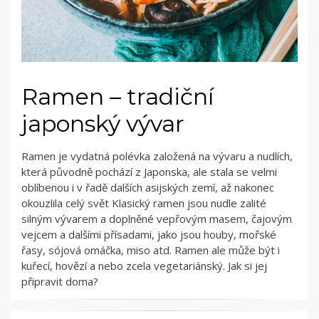
Ramen – tradiční
japonský vývar
Ramen je vydatná polévka založená na vývaru a nudlích,
která původně pochází z Japonska, ale stala se velmi
oblíbenou i v řadě dalších asijských zemí, až nakonec
okouzlila celý svět Klasický ramen jsou nudle zalité
silným vývarem a doplněné vepřovým masem, čajovým
vejcem a dalšími přísadami, jako jsou houby, mořské
řasy, sójová omáčka, miso atd. Ramen ale může být i
kuřecí, hovězí a nebo zcela vegetariánský. Jak si jej
připravit doma?