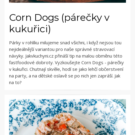
Corn Dogs (párečky v
kukuřici)
Párky v rohlíku milujeme snad všichni, i když nejsou tou
nejideálnější variantou pro naše správné stravovací
návyky. Jakvkuchyni.cz přináší tip na malou obměnu této
fastfoodové dobroty. Vyzkoušejte Corn Dogs - párečky
v kukuřici. Chutnají skvěle, hodí se jako lehčí občerstvení
na party, a na dětské oslavě se po nich jen zapráší. Jak
na to?