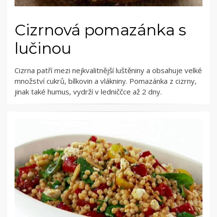
Cizrnová pomazánka s
lučinou
Cizrna patří mezi nejkvalitnější luštěniny a obsahuje velké
množství cukrů, bílkovin a vlákniny. Pomazánka z cizrny,
jinak také humus, vydrží v ledniččce až 2 dny.