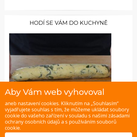
HODÍ SE VÁM DO KUCHYNĚ
Aby Vám web vyhovoval
Fotopostup: Bylinkové máslo
aneb nastavení cookies. Kliknutím na „Souhlasím“
vyjadřujete souhlas s tím, že můžeme ukládat soubory
Vyzkoušejte tymiánové máslo nebo oblíbené provensálské
cookie do vašeho zařízení v souladu s našimi
zásadami
koření: rozmarýn, bazalka a tymián.
ochrany osobních údajů
a s
používáním souborů
cookie
.
ZOBRAZIT