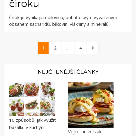
čiroku
Čirok je vynikající obilovina, bohatá svým vyváženým
obsahem sacharidů, bílkovin, vlákniny a minerálů.
Navigace
1
2
…
4
pro
příspěvky
NEJČTENĚJŠÍ ČLÁNKY
10 způsobů, jak využít
bazalku v kuchyni
Vejce: univerzální