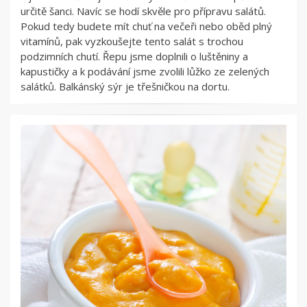
určitě šanci. Navíc se hodí skvěle pro přípravu salátů.
Pokud tedy budete mít chuť na večeři nebo oběd plný
vitamínů, pak vyzkoušejte tento salát s trochou
podzimních chutí. Řepu jsme doplnili o luštěniny a
kapustičky a k podávání jsme zvolili lůžko ze zelených
salátků. Balkánský sýr je třešničkou na dortu.