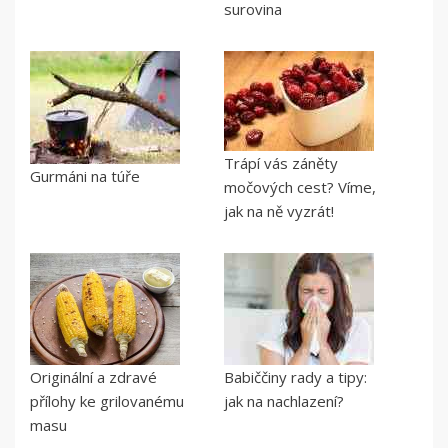
surovina
Trápí vás záněty
Gurmáni na túře
močových cest? Víme,
jak na ně vyzrát!
Originální a zdravé
Babiččiny rady a tipy:
přílohy ke grilovanému
jak na nachlazení?
masu