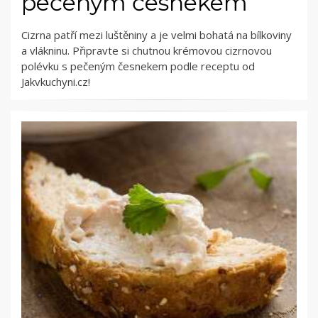
pečeným česnekem
Cizrna patří mezi luštěniny a je velmi bohatá na bílkoviny
a vlákninu. Připravte si chutnou krémovou cizrnovou
polévku s pečeným česnekem podle receptu od
Jakvkuchyni.cz!