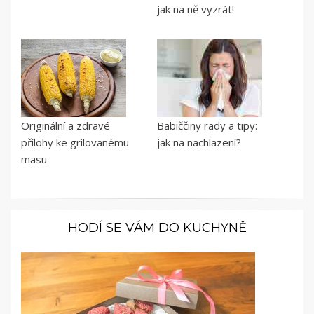
jak na ně vyzrát!
Originální a zdravé
Babiččiny rady a tipy:
přílohy ke grilovanému
jak na nachlazení?
masu
HODÍ SE VÁM DO KUCHYNĚ