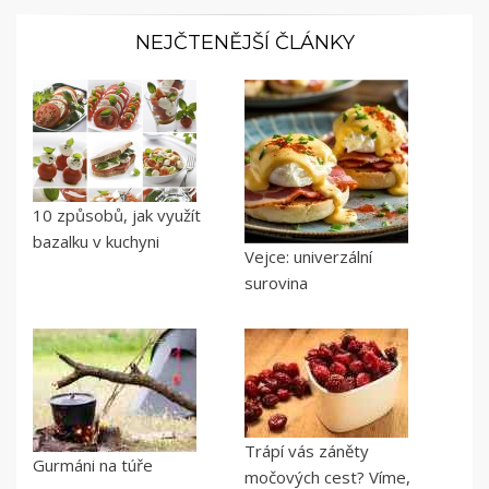
NEJČTENĚJŠÍ ČLÁNKY
10 způsobů, jak využít
bazalku v kuchyni
Vejce: univerzální
surovina
Trápí vás záněty
Gurmáni na túře
močových cest? Víme,