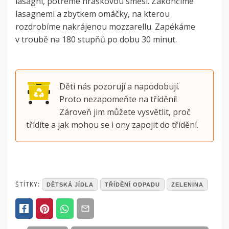
lasagní, potřeme hráškovou směsí. Zakončíme
lasagnemi a zbytkem omáčky, na kterou
rozdrobíme nakrájenou mozzarellu. Zapékáme
v troubě na 180 stupňů po dobu 30 minut.
Děti nás pozorují a napodobují.
Proto nezapomeňte na třídění!
Zároveň jim můžete vysvětlit, proč
třídíte a jak mohou se i ony zapojit do třídění.
POSTED
ŠTÍTKY:
DĚTSKÁ JÍDLA
TŘÍDĚNÍ ODPADU
ZELENINA
IN
ČLÁNKY