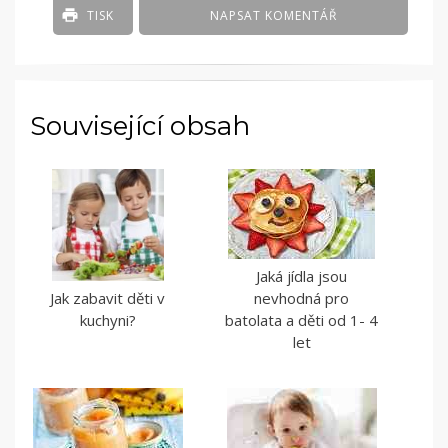
TISK
NAPSAT KOMENTÁŘ
Související obsah
Jaká jídla jsou
Jak zabavit děti v
nevhodná pro
kuchyni?
batolata a děti od 1- 4
let