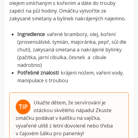
olejem smíchaným s kořením a dáte do trouby
zapéct na půl hodiny. Omáčku vytvoříte ze
zakysané smetany a bylinek nakrájených najemno.
Ingredience
: vařené brambory, olej, koření
(provensálské, tymián, majoránka, pepř, sůl dle
chuti), zakysaná smetana a nakrájené bylinky
(pažitka, jarní cibulka, česnek a cibule
nadrobno)
Potřebné znalosti
: krájení nožem, vaření vody,
manipulace s troubou
Ukažte dětem, že servírování je
otázkou skvělého nápadu! Zkuste
omáčku podávat v kalíšku na vajíčka,
vyvařené ulitě z letní dovolené nebo třeba
v čajovém šálku pro panenky!