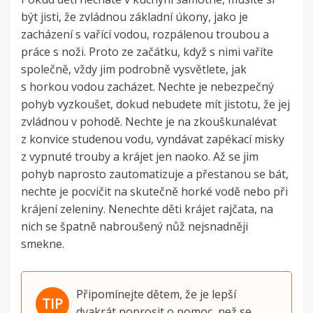
být jisti, že zvládnou základní úkony, jako je
zacházení s vařící vodou, rozpálenou troubou a
práce s noži. Proto ze začátku, když s nimi vaříte
společně, vždy jim podrobně vysvětlete, jak
s horkou vodou zacházet. Nechte je nebezpečný
pohyb vyzkoušet, dokud nebudete mít jistotu, že jej
zvládnou v pohodě. Nechte je na zkouškunalévat
z konvice studenou vodu, vyndávat zapékací misky
z vypnuté trouby a krájet jen naoko. Až se jim
pohyb naprosto zautomatizuje a přestanou se bát,
nechte je pocvičit na skutečně horké vodě nebo při
krájení zeleniny. Nenechte děti krájet rajčata, na
nich se špatně nabroušený nůž nejsnadněji
smekne.
Připomínejte dětem, že je lepší
dvakrát poprosit o pomoc, než se