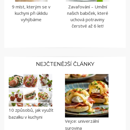
9 míst, kterým se v
Zavařování – Umění
kuchyni při úklidu
našich babiček, které
vyhýbáme
uchová potraviny
čerstvé až 6 let!
NEJČTENĚJŠÍ ČLÁNKY
10 způsobů, jak využít
bazalku v kuchyni
Vejce: univerzální
surovina