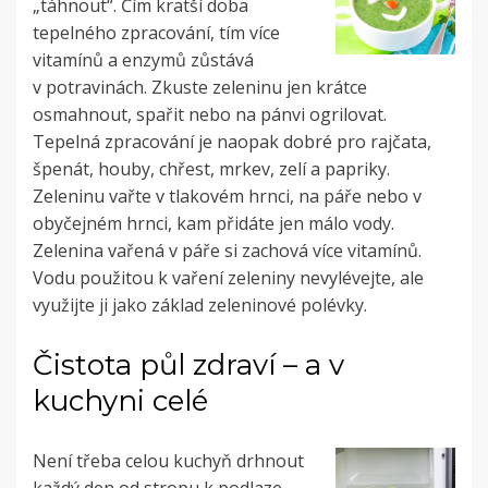
„táhnout“. Čím kratší doba
tepelného zpracování, tím více
vitamínů a enzymů zůstává
v potravinách. Zkuste zeleninu jen krátce
osmahnout, spařit nebo na pánvi ogrilovat.
Tepelná zpracování je naopak dobré pro rajčata,
špenát, houby, chřest, mrkev, zelí a papriky.
Zeleninu vařte v tlakovém hrnci, na páře nebo v
obyčejném hrnci, kam přidáte jen málo vody.
Zelenina vařená v páře si zachová více vitamínů.
Vodu použitou k vaření zeleniny nevylévejte, ale
využijte ji jako základ zeleninové polévky.
Čistota půl zdraví – a v
kuchyni celé
Není třeba celou kuchyň drhnout
každý den od stropu k podlaze.