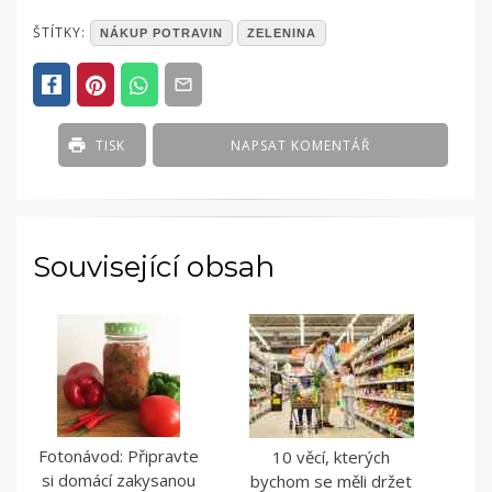
POSTED
ŠTÍTKY:
NÁKUP POTRAVIN
ZELENINA
IN
ČLÁNKY
TISK
NAPSAT KOMENTÁŘ
Související obsah
Fotonávod: Připravte
10 věcí, kterých
si domácí zakysanou
bychom se měli držet