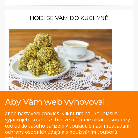
HODÍ SE VÁM DO KUCHYNĚ
Fotopostup: Nepečené datlové cukroví
Aby Vám web vyhovoval
Datlové kuličky jsou jako chytrá horákyně – sladké, ale
aneb nastavení cookies. Kliknutím na „Souhlasím“
dietní. Pochutnáte si na nich, ale zároveň jsou super
vyjadřujete souhlas s tím, že můžeme ukládat soubory
zdravé. Vytvoříte je během deseti minut, ale vypadají
cookie do vašeho zařízení v souladu s našimi
zásadami
luxusně jako kupované.
ochrany osobních údajů
a s
používáním souborů