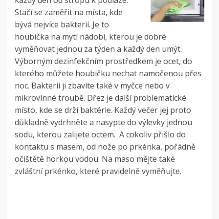
Stačí se zaměřit na místa, kde
bývá nejvíce bakterií. Je to
houbička na mytí nádobí, kterou je dobré
vyměňovat jednou za týden a každý den umýt.
Výborným dezinfekčním prostředkem je ocet, do
kterého můžete houbičku nechat namočenou přes
noc. Bakterií ji zbavíte také v myčce nebo v
mikrovlnné troubě. Dřez je další problematické
místo, kde se drží baktérie. Každý večer jej proto
důkladně vydrhněte a nasypte do výlevky jednou
sodu, kterou zalijete octem. A cokoliv přišlo do
kontaktu s masem, od nože po prkénka, pořádně
očištětě horkou vodou. Na maso mějte také
zvláštní prkénko, které pravidelně vyměňujte.