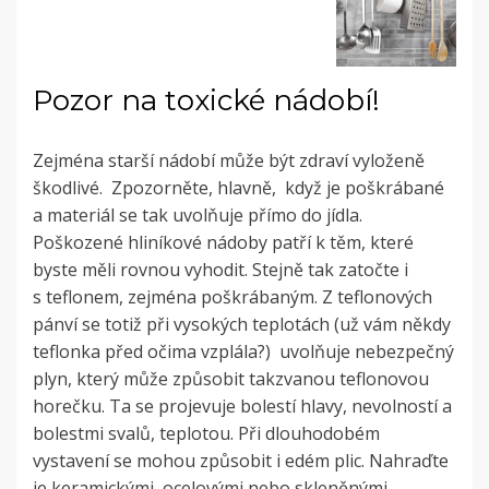
Pozor na toxické nádobí!
Zejména starší nádobí může být zdraví vyloženě
škodlivé. Zpozorněte, hlavně, když je poškrábané
a materiál se tak uvolňuje přímo do jídla.
Poškozené hliníkové nádoby patří k těm, které
byste měli rovnou vyhodit. Stejně tak zatočte i
s teflonem, zejména poškrábaným. Z teflonových
pánví se totiž při vysokých teplotách (už vám někdy
teflonka před očima vzplála?) uvolňuje nebezpečný
plyn, který může způsobit takzvanou teflonovou
horečku. Ta se projevuje bolestí hlavy, nevolností a
bolestmi svalů, teplotou. Při dlouhodobém
vystavení se mohou způsobit i edém plic. Nahraďte
je keramickými, ocelovými nebo skleněnými