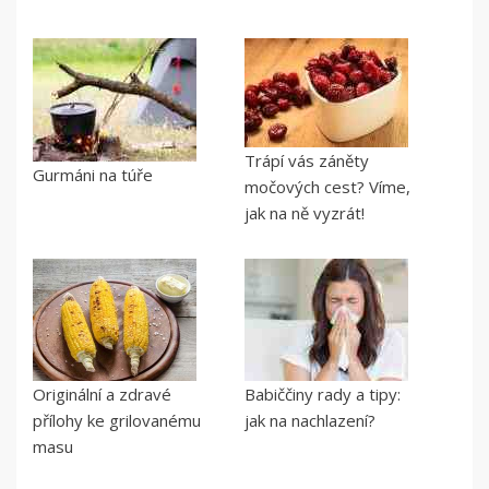
Trápí vás záněty
Gurmáni na túře
močových cest? Víme,
jak na ně vyzrát!
Originální a zdravé
Babiččiny rady a tipy:
přílohy ke grilovanému
jak na nachlazení?
masu