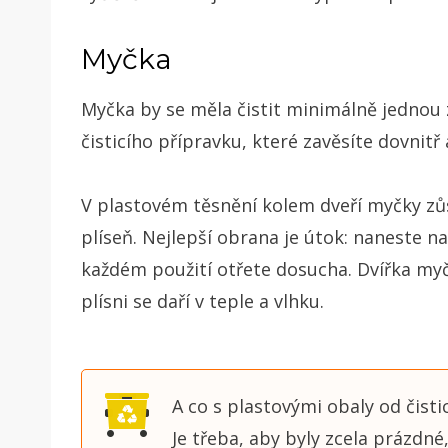
Myčka
Myčka by se měla čistit minimálně jednou z
čisticího přípravku, které zavěsíte dovnitř
V plastovém těsnění kolem dveří myčky zůs
plíseň. Nejlepší obrana je útok: naneste 
každém použití otřete dosucha. Dvířka my
plísni se daří v teple a vlhku.
A co s plastovými obaly od čisti
Je třeba, aby byly zcela prázdné