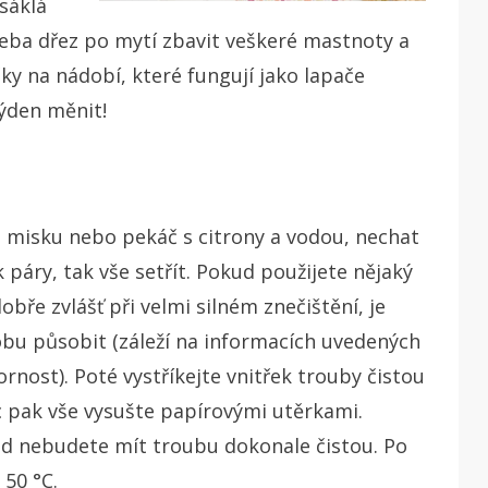
sáklá
řeba dřez po mytí zbavit veškeré mastnoty a
ky na nádobí, které fungují jako lapače
ýden měnit!
misku nebo pekáč s citrony a vodou, nechat
 páry, tak vše setřít. Pokud použijete nějaký
obře zvlášť při velmi silném znečištění, je
bu působit (záleží na informacích uvedených
rnost). Poté vystříkejte vnitřek trouby čistou
c pak vše vysušte papírovými utěrkami.
d nebudete mít troubu dokonale čistou. Po
 50 °C.