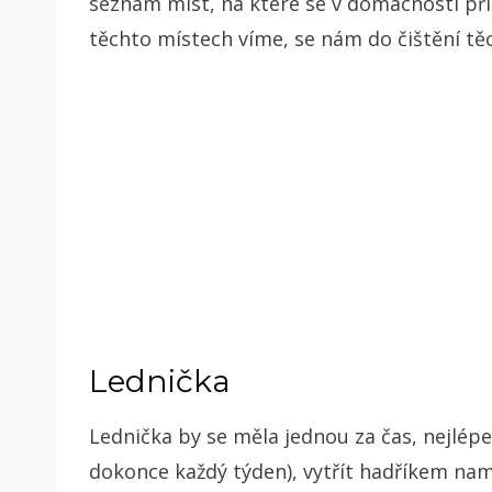
seznam míst, na které se v domácnosti při
těchto místech víme, se nám do čištění t
Lednička
Lednička by se měla jednou za čas, nejlépe
dokonce každý týden), vytřít hadříkem na