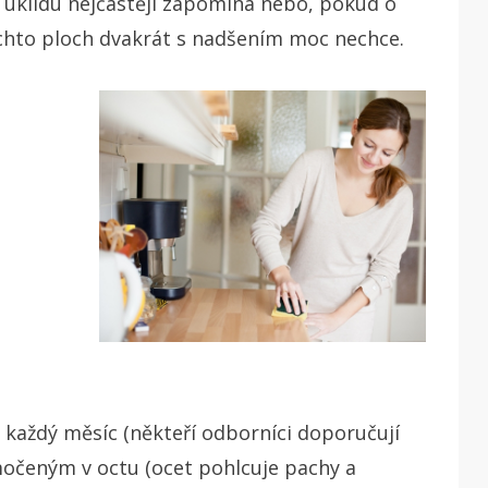
 úklidu nejčastěji zapomíná nebo, pokud o
ěchto ploch dvakrát s nadšením moc nechce.
 každý měsíc (někteří odborníci doporučují
močeným v octu (ocet pohlcuje pachy a