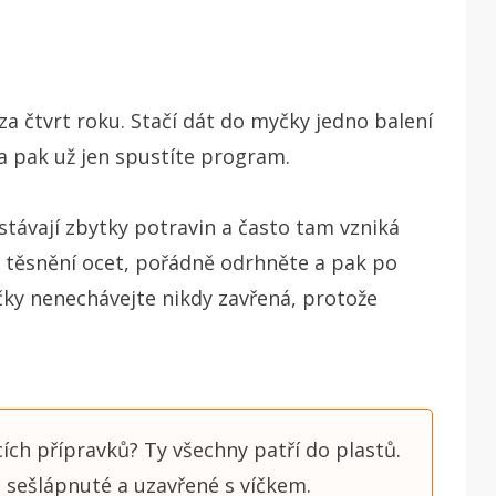
a čtvrt roku. Stačí dát do myčky jedno balení
 a pak už jen spustíte program.
távají zbytky potravin a často tam vzniká
na těsnění ocet, pořádně odrhněte a pak po
čky nenechávejte nikdy zavřená, protože
cích přípravků? Ty všechny patří do plastů.
, sešlápnuté a uzavřené s víčkem.