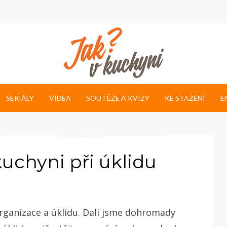
SERIÁLY
VIDEA
SOUTĚŽE A KVÍZY
KE STAŽENÍ
E
kuchyni při úklidu
organizace a úklidu. Dali jsme dohromady