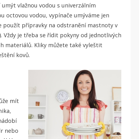
čí umýt vlažnou vodou s univerzálním
ou octovou vodou, vypínače umýváme jen
 použít přípravky na odstranění mastnoty v
Vždy je třeba se řídit pokyny od jednotlivých
h materiálů. Kliky můžete také vyleštit
štění kovů.
ůže mít
mika,
 nádobí
dr nebo