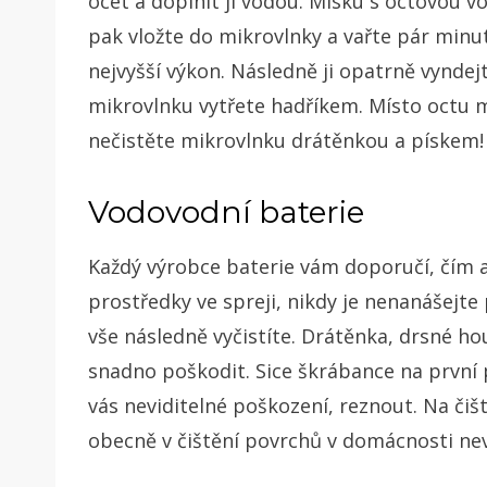
ocet a doplnit ji vodou. Misku s octovou v
pak vložte do mikrovlnky a vařte pár minu
nejvyšší výkon. Následně ji opatrně vyndej
mikrovlnku vytřete hadříkem. Místo octu m
nečistěte mikrovlnku drátěnkou a pískem!
Vodovodní baterie
Každý výrobce baterie vám doporučí, čím a 
prostředky ve spreji, nikdy je nenanášejte 
vše následně vyčistíte. Drátěnka, drsné h
snadno poškodit. Sice škrábance na první 
vás neviditelné poškození, reznout. Na čiš
obecně v čištění povrchů v domácnosti nev