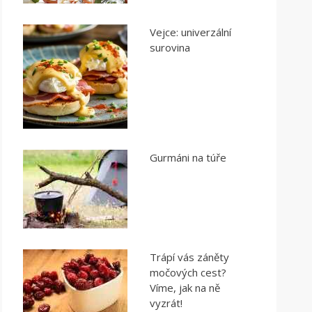
Vejce: univerzální
surovina
Gurmáni na túře
Trápí vás záněty
močových cest?
Víme, jak na ně
vyzrát!