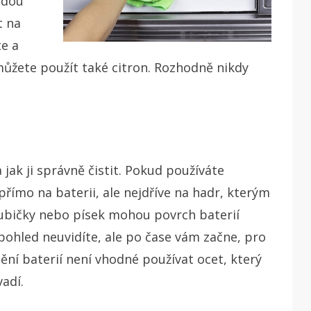
odou
t na
te a
ůžete použít také citron. Rozhodně nikdy
jak ji správně čistit. Pokud používáte
přímo na baterii, ale nejdříve na hadr, kterým
oubičky nebo písek mohou povrch baterií
pohled neuvidíte, ale po čase vám začne, pro
tění baterií není vhodné používat ocet, který
adí.