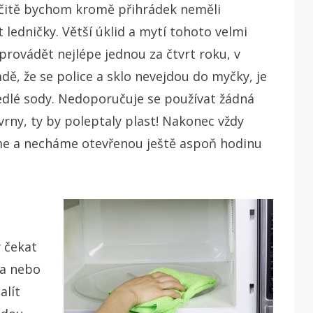
Určitě bychom kromě přihrádek neměli
ledničky. Větší úklid a mytí tohoto velmi
provádět nejlépe jednou za čtvrt roku, v
dě, že se police a sklo nevejdou do myčky, je
lé sody. Nedoporučuje se používat žádná
rny, ty by poleptaly plast! Nakonec vždy
me a necháme otevřenou ještě aspoň hodinu
 čekat
la nebo
alít