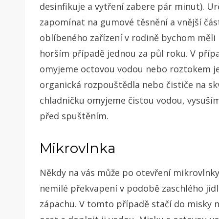
desinfikuje a vytření zabere pár minut). 
zapomínat na gumové těsnění a vnější část 
oblíbeného zařízení v rodině bychom měli 
horším případě jednou za půl roku. V přípa
omyjeme octovou vodou nebo roztokem jed
organická rozpouštědla nebo čističe na skv
chladničku omyjeme čistou vodou, vysuší
před spuštěním.
Mikrovlnka
Někdy na vás může po otevření mikrovlnky
nemilé překvapení v podobě zaschlého jíd
zápachu. V tomto případě stačí do misky n