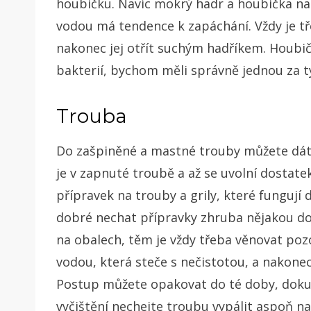
houbičku. Navíc mokrý hadr a houbička na
vodou má tendence k zapáchání. Vždy je t
nakonec jej otřít suchým hadříkem. Houbič
bakterií, bychom měli správně jednou za t
Trouba
Do zašpiněné a mastné trouby můžete dát 
je v zapnuté troubě a až se uvolní dostatek
přípravek na trouby a grily, které fungují d
dobré nechat přípravky zhruba nějakou do
na obalech, těm je vždy třeba věnovat pozo
vodou, která steče s nečistotou, a nakone
Postup můžete opakovat do té doby, doku
vyčištění nechejte troubu vypálit aspoň na